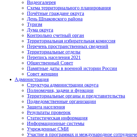
Видеогалерея
Схема территориального планирования
Почётные граждане округа
День Шпаковского района
Туризм
Дума округа
Контрольно счетный орган
Территориальная избирательная комиссия
Перечень пространственных сведений
Территориальные отделы
Перепись населения 2021
Общественный Совет
Памятные даты в военной истории России
Совет женщин
Администрация
Структура администрации округа
Полномочия, задачи и функции
Территориальные органы и представительства
Подведомственные организации
Защита населения
Результаты проверок
Статистическая информация
Информационные системы
Учрежденные СМИ
Участие в программах и международное сотруднич