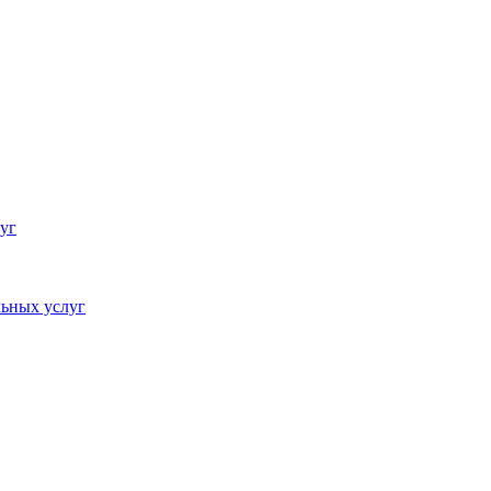
уг
ьных услуг