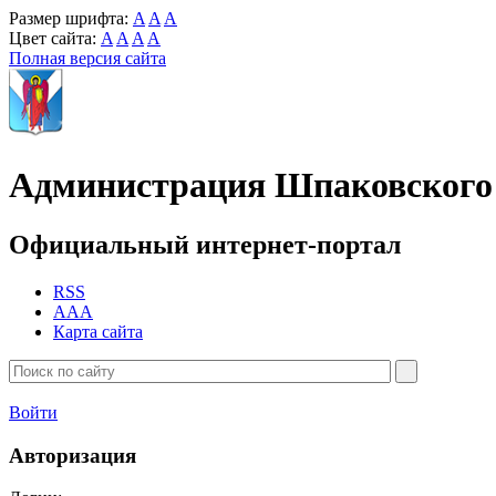
Размер шрифта:
A
A
A
Цвет сайта:
A
A
A
A
Полная версия сайта
Администрация Шпаковского 
Официальный интернет-портал
RSS
AAA
Карта сайта
Войти
Авторизация