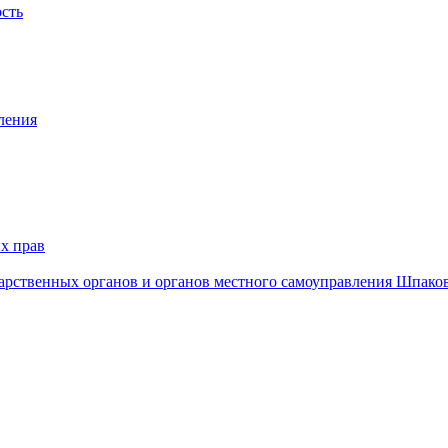
ость
ления
х прав
дарственных органов и органов местного самоуправления Шпако