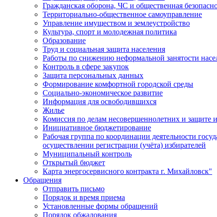
Гражданская оборона, ЧС и общественная безопасн
Территориально-общественное самоуправление
Управление имуществом и землеустройство
Культура, спорт и молодежная политика
Образование
Труд и социальная защита населения
Работы по снижению неформальной занятости насе
Контроль в сфере закупок
Защита персональных данных
Формирование комфортной городской среды
Социально-экономическое развитие
Информация для освободившихся
Жилье
Комиссия по делам несовершеннолетних и защите и
Инициативное бюджетирование
Рабочая группа по координации деятельности госу
осуществлении регистрации (учёта) избирателей
Муниципальный контроль
Открытый бюджет
Карта энергосервисного контракта г. Михайловск"
Обращения
Отправить письмо
Порядок и время приема
Установленные формы обращений
Порядок обжалования