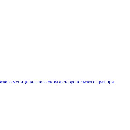
вского муниципального округа ставропольского края при