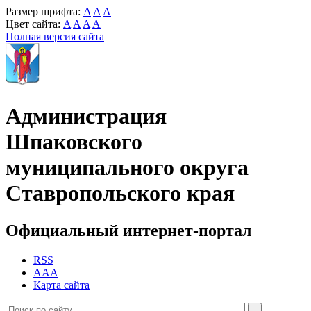
Размер шрифта:
A
A
A
Цвет сайта:
A
A
A
A
Полная версия сайта
Администрация
Шпаковского
муниципального округа
Ставропольского края
Официальный интернет-портал
RSS
AAA
Карта сайта