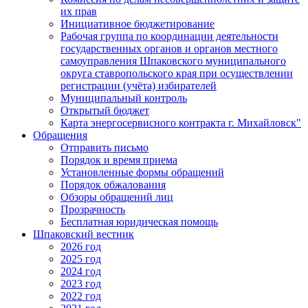
их прав
Инициативное бюджетирование
Рабочая группа по координации деятельности
государственных органов и органов местного
самоуправления Шпаковского муниципального
округа ставропольского края при осуществлении
регистрации (учёта) избирателей
Муниципальный контроль
Открытый бюджет
Карта энергосервисного контракта г. Михайловск"
Обращения
Отправить письмо
Порядок и время приема
Установленные формы обращений
Порядок обжалования
Обзоры обращений лиц
Прозрачность
Бесплатная юридическая помощь
Шпаковский вестник
2026 год
2025 год
2024 год
2023 год
2022 год