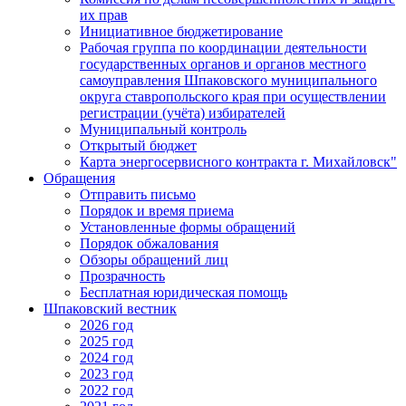
их прав
Инициативное бюджетирование
Рабочая группа по координации деятельности
государственных органов и органов местного
самоуправления Шпаковского муниципального
округа ставропольского края при осуществлении
регистрации (учёта) избирателей
Муниципальный контроль
Открытый бюджет
Карта энергосервисного контракта г. Михайловск"
Обращения
Отправить письмо
Порядок и время приема
Установленные формы обращений
Порядок обжалования
Обзоры обращений лиц
Прозрачность
Бесплатная юридическая помощь
Шпаковский вестник
2026 год
2025 год
2024 год
2023 год
2022 год