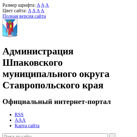
Размер шрифта:
A
A
A
Цвет сайта:
A
A
A
A
Полная версия сайта
Администрация
Шпаковского
муниципального округа
Ставропольского края
Официальный интернет-портал
RSS
AAA
Карта сайта