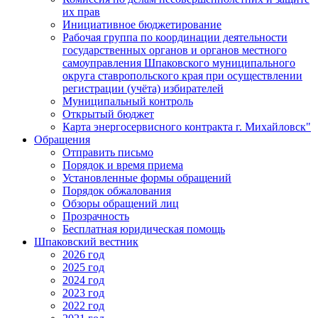
их прав
Инициативное бюджетирование
Рабочая группа по координации деятельности
государственных органов и органов местного
самоуправления Шпаковского муниципального
округа ставропольского края при осуществлении
регистрации (учёта) избирателей
Муниципальный контроль
Открытый бюджет
Карта энергосервисного контракта г. Михайловск"
Обращения
Отправить письмо
Порядок и время приема
Установленные формы обращений
Порядок обжалования
Обзоры обращений лиц
Прозрачность
Бесплатная юридическая помощь
Шпаковский вестник
2026 год
2025 год
2024 год
2023 год
2022 год