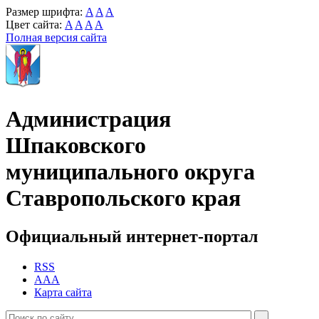
Размер шрифта:
A
A
A
Цвет сайта:
A
A
A
A
Полная версия сайта
Администрация
Шпаковского
муниципального округа
Ставропольского края
Официальный интернет-портал
RSS
AAA
Карта сайта