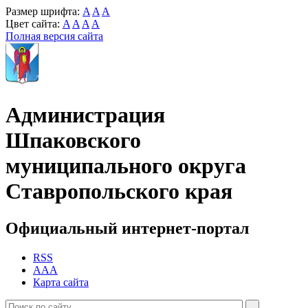
Размер шрифта:
A
A
A
Цвет сайта:
A
A
A
A
Полная версия сайта
Администрация
Шпаковского
муниципального округа
Ставропольского края
Официальный интернет-портал
RSS
AAA
Карта сайта