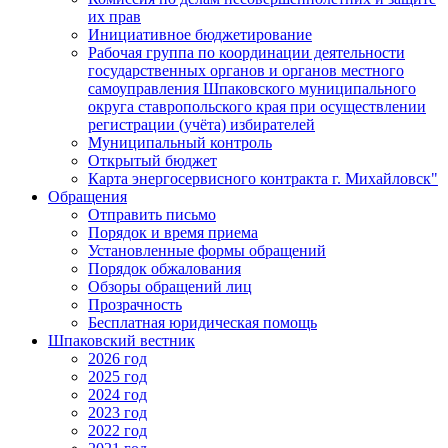
их прав
Инициативное бюджетирование
Рабочая группа по координации деятельности
государственных органов и органов местного
самоуправления Шпаковского муниципального
округа ставропольского края при осуществлении
регистрации (учёта) избирателей
Муниципальный контроль
Открытый бюджет
Карта энергосервисного контракта г. Михайловск"
Обращения
Отправить письмо
Порядок и время приема
Установленные формы обращений
Порядок обжалования
Обзоры обращений лиц
Прозрачность
Бесплатная юридическая помощь
Шпаковский вестник
2026 год
2025 год
2024 год
2023 год
2022 год