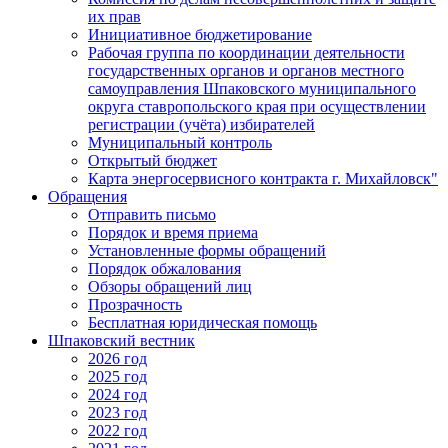
их прав
Инициативное бюджетирование
Рабочая группа по координации деятельности
государственных органов и органов местного
самоуправления Шпаковского муниципального
округа ставропольского края при осуществлении
регистрации (учёта) избирателей
Муниципальный контроль
Открытый бюджет
Карта энергосервисного контракта г. Михайловск"
Обращения
Отправить письмо
Порядок и время приема
Установленные формы обращений
Порядок обжалования
Обзоры обращений лиц
Прозрачность
Бесплатная юридическая помощь
Шпаковский вестник
2026 год
2025 год
2024 год
2023 год
2022 год