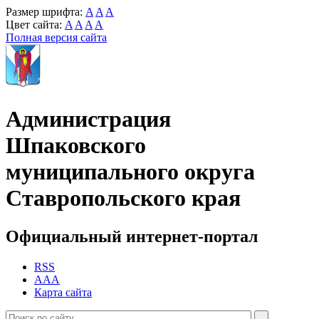
Размер шрифта:
A
A
A
Цвет сайта:
A
A
A
A
Полная версия сайта
Администрация
Шпаковского
муниципального округа
Ставропольского края
Официальный интернет-портал
RSS
AAA
Карта сайта