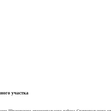
ьного участка
ии Шпаковского муниципального района Ставропольского кра