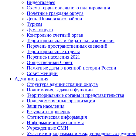
Видеогалерея
Схема территориального планирования
Почётные граждане округа
День Шпаковского района
Туризм
Дума округа
Контрольно счетный орган
Территориальная избирательная комиссия
Перечень пространственных сведений
Территориальные отделы
Перепись населения 2021
Общественный Совет
Памятные даты в военной истории России
Совет женщин
Администрация
Структура администрации округа
Полномочия, задачи и функции
Территориальные органы и представительства
Подведомственные организации
Защита населения
Результаты проверок
Статистическая информация
Информационные системы
Учрежденные СМИ
Участие в программах и международное сотруднич