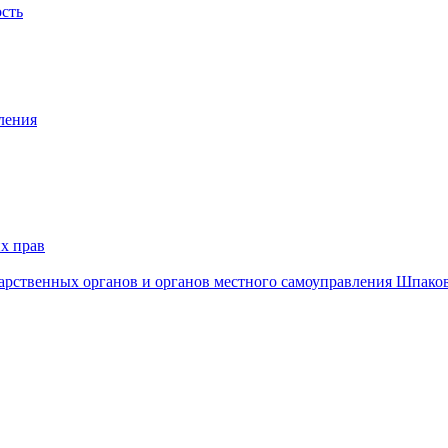
ость
ления
х прав
дарственных органов и органов местного самоуправления Шпако