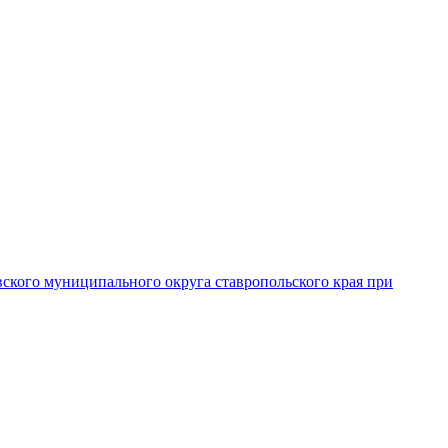
вского муниципального округа ставропольского края при