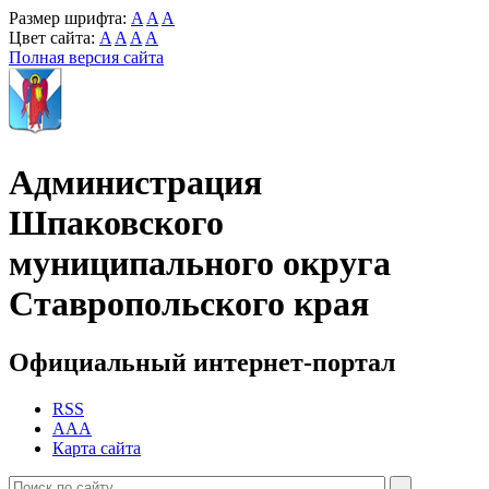
Размер шрифта:
A
A
A
Цвет сайта:
A
A
A
A
Полная версия сайта
Администрация
Шпаковского
муниципального округа
Ставропольского края
Официальный интернет-портал
RSS
AAA
Карта сайта