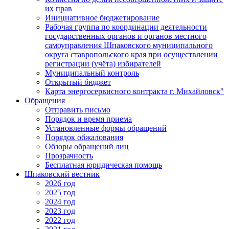
их прав
Инициативное бюджетирование
Рабочая группа по координации деятельности
государственных органов и органов местного
самоуправления Шпаковского муниципального
округа ставропольского края при осуществлении
регистрации (учёта) избирателей
Муниципальный контроль
Открытый бюджет
Карта энергосервисного контракта г. Михайловск"
Обращения
Отправить письмо
Порядок и время приема
Установленные формы обращений
Порядок обжалования
Обзоры обращений лиц
Прозрачность
Бесплатная юридическая помощь
Шпаковский вестник
2026 год
2025 год
2024 год
2023 год
2022 год