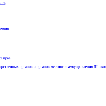
ость
ления
х прав
дарственных органов и органов местного самоуправления Шпако