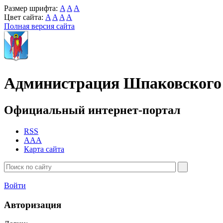
Размер шрифта:
A
A
A
Цвет сайта:
A
A
A
A
Полная версия сайта
Администрация Шпаковского 
Официальный интернет-портал
RSS
AAA
Карта сайта
Войти
Авторизация