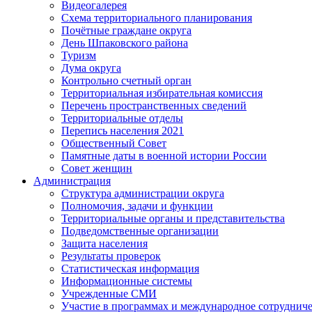
Видеогалерея
Схема территориального планирования
Почётные граждане округа
День Шпаковского района
Туризм
Дума округа
Контрольно счетный орган
Территориальная избирательная комиссия
Перечень пространственных сведений
Территориальные отделы
Перепись населения 2021
Общественный Совет
Памятные даты в военной истории России
Совет женщин
Администрация
Структура администрации округа
Полномочия, задачи и функции
Территориальные органы и представительства
Подведомственные организации
Защита населения
Результаты проверок
Статистическая информация
Информационные системы
Учрежденные СМИ
Участие в программах и международное сотруднич