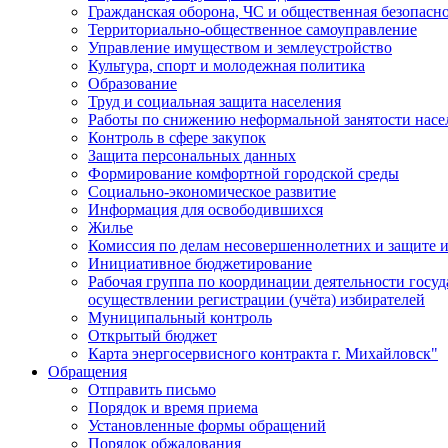
Гражданская оборона, ЧС и общественная безопасн
Территориально-общественное самоуправление
Управление имуществом и землеустройство
Культура, спорт и молодежная политика
Образование
Труд и социальная защита населения
Работы по снижению неформальной занятости насе
Контроль в сфере закупок
Защита персональных данных
Формирование комфортной городской среды
Социально-экономическое развитие
Информация для освободившихся
Жилье
Комиссия по делам несовершеннолетних и защите и
Инициативное бюджетирование
Рабочая группа по координации деятельности госу
осуществлении регистрации (учёта) избирателей
Муниципальный контроль
Открытый бюджет
Карта энергосервисного контракта г. Михайловск"
Обращения
Отправить письмо
Порядок и время приема
Установленные формы обращений
Порядок обжалования