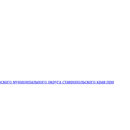
вского муниципального округа ставропольского края при