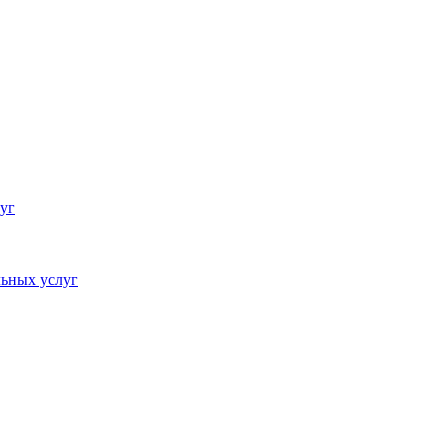
уг
ьных услуг