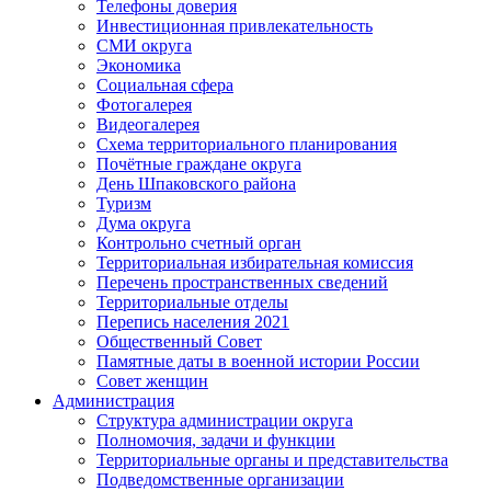
Телефоны доверия
Инвестиционная привлекательность
СМИ округа
Экономика
Социальная сфера
Фотогалерея
Видеогалерея
Схема территориального планирования
Почётные граждане округа
День Шпаковского района
Туризм
Дума округа
Контрольно счетный орган
Территориальная избирательная комиссия
Перечень пространственных сведений
Территориальные отделы
Перепись населения 2021
Общественный Совет
Памятные даты в военной истории России
Совет женщин
Администрация
Структура администрации округа
Полномочия, задачи и функции
Территориальные органы и представительства
Подведомственные организации