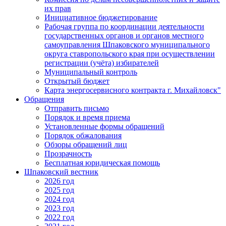
их прав
Инициативное бюджетирование
Рабочая группа по координации деятельности
государственных органов и органов местного
самоуправления Шпаковского муниципального
округа ставропольского края при осуществлении
регистрации (учёта) избирателей
Муниципальный контроль
Открытый бюджет
Карта энергосервисного контракта г. Михайловск"
Обращения
Отправить письмо
Порядок и время приема
Установленные формы обращений
Порядок обжалования
Обзоры обращений лиц
Прозрачность
Бесплатная юридическая помощь
Шпаковский вестник
2026 год
2025 год
2024 год
2023 год
2022 год