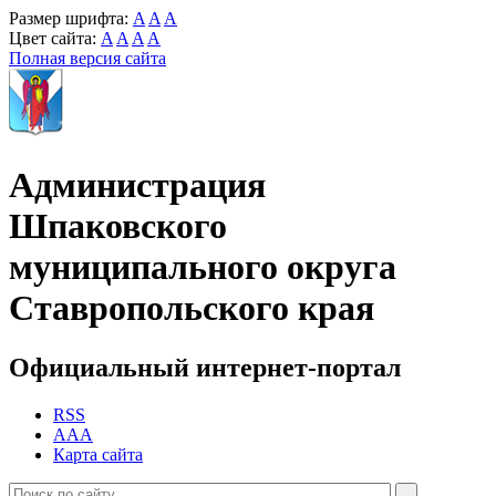
Размер шрифта:
A
A
A
Цвет сайта:
A
A
A
A
Полная версия сайта
Администрация
Шпаковского
муниципального округа
Ставропольского края
Официальный интернет-портал
RSS
AAA
Карта сайта