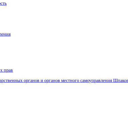
ость
ления
х прав
дарственных органов и органов местного самоуправления Шпако