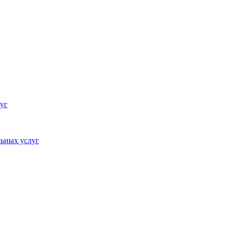
уг
ьных услуг