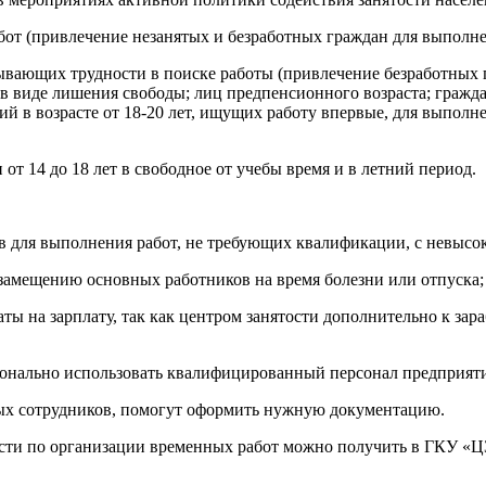
от (привлечение незанятых и безработных граждан для выполне
ывающих трудности в поиске работы (привлечение безработных г
 виде лишения свободы; лиц предпенсионного возраста; гражда
 в возрасте от 18-20 лет, ищущих работу впервые, для выполнен
т 14 до 18 лет в свободное от учебы время и в летний период.
в для выполнения работ, не требующих квалификации, с невысок
 замещению основных работников на время болезни или отпуска;
ы на зарплату, так как центром занятости дополнительно к зар
ионально использовать квалифицированный персонал предприяти
мых сотрудников, помогут оформить нужную документацию.
ти по организации временных работ можно получить в ГКУ «ЦЗН