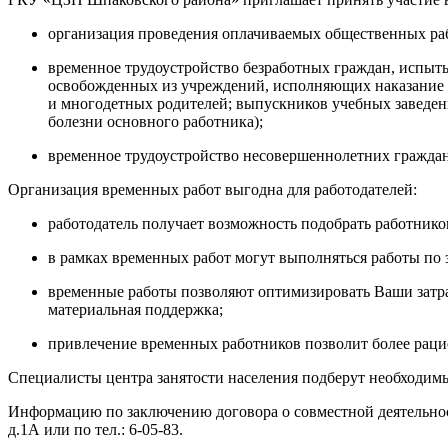
организация проведения оплачиваемых общественных раб
временное трудоустройство безработных граждан, испыт
освобожденных из учреждений, исполняющих наказание в
и многодетных родителей; выпускников учебных заведений
болезни основного работника);
временное трудоустройство несовершеннолетних граждан о
Организация временных работ выгодна для работодателей:
работодатель получает возможность подобрать работнико
в рамках временных работ могут выполняться работы по
временные работы позволяют оптимизировать Ваши затрат
материальная поддержка;
привлечение временных работников позволит более рац
Специалисты центра занятости населения подберут необходи
Информацию по заключению договора о совместной деятельнос
д.1А или по тел.: 6-05-83.