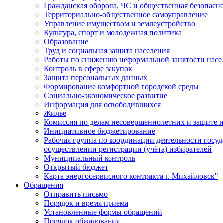
Гражданская оборона, ЧС и общественная безопасн
Территориально-общественное самоуправление
Управление имуществом и землеустройство
Культура, спорт и молодежная политика
Образование
Труд и социальная защита населения
Работы по снижению неформальной занятости насе
Контроль в сфере закупок
Защита персональных данных
Формирование комфортной городской среды
Социально-экономическое развитие
Информация для освободившихся
Жилье
Комиссия по делам несовершеннолетних и защите и
Инициативное бюджетирование
Рабочая группа по координации деятельности госу
осуществлении регистрации (учёта) избирателей
Муниципальный контроль
Открытый бюджет
Карта энергосервисного контракта г. Михайловск"
Обращения
Отправить письмо
Порядок и время приема
Установленные формы обращений
Порядок обжалования