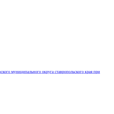
вского муниципального округа ставропольского края при