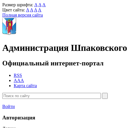
Размер шрифта:
A
A
A
Цвет сайта:
A
A
A
A
Полная версия сайта
Администрация Шпаковского 
Официальный интернет-портал
RSS
AAA
Карта сайта
Войти
Авторизация