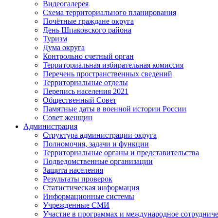
Видеогалерея
Схема территориального планирования
Почётные граждане округа
День Шпаковского района
Туризм
Дума округа
Контрольно счетный орган
Территориальная избирательная комиссия
Перечень пространственных сведений
Территориальные отделы
Перепись населения 2021
Общественный Совет
Памятные даты в военной истории России
Совет женщин
Администрация
Структура администрации округа
Полномочия, задачи и функции
Территориальные органы и представительства
Подведомственные организации
Защита населения
Результаты проверок
Статистическая информация
Информационные системы
Учрежденные СМИ
Участие в программах и международное сотруднич