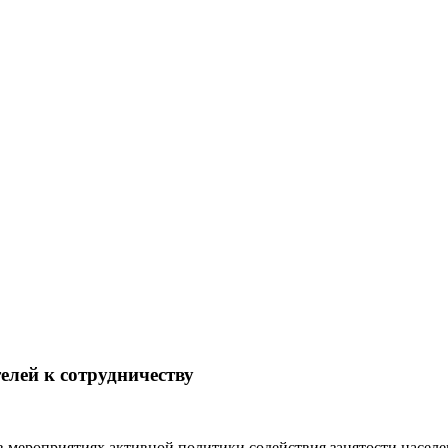
елей к сотрудничеству
 мероприятиях активной политики содействия занятости населе