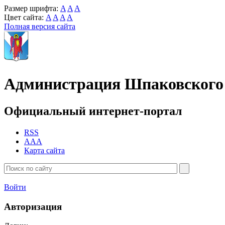
Размер шрифта:
A
A
A
Цвет сайта:
A
A
A
A
Полная версия сайта
Администрация Шпаковского 
Официальный интернет-портал
RSS
AAA
Карта сайта
Войти
Авторизация