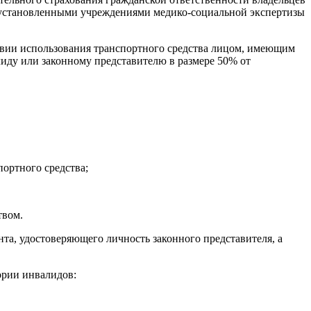
с установленными учреждениями медико-социальной экспертизы
ловии использования транспортного средства лицом, имеющим
алиду или законному представителю в размере 50% от
портного средства;
твом.
та, удостоверяющего личность законного представителя, а
ории инвалидов: