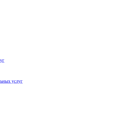
уг
ьных услуг