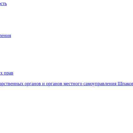
ость
ления
х прав
дарственных органов и органов местного самоуправления Шпако