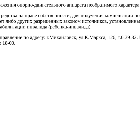
жения опорно-двигательного аппарата необратимого характера 
редства на праве собственности, для получения компенсации н
счет либо других разрешенных законом источников, установлен
билитации инвалида (ребенка-инвалида).
вление по адресу: г.Михайловск, ул.К.Маркса, 126, т.6-39-32. 
о 18-00.