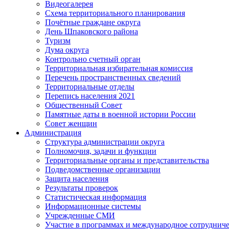
Видеогалерея
Схема территориального планирования
Почётные граждане округа
День Шпаковского района
Туризм
Дума округа
Контрольно счетный орган
Территориальная избирательная комиссия
Перечень пространственных сведений
Территориальные отделы
Перепись населения 2021
Общественный Совет
Памятные даты в военной истории России
Совет женщин
Администрация
Структура администрации округа
Полномочия, задачи и функции
Территориальные органы и представительства
Подведомственные организации
Защита населения
Результаты проверок
Статистическая информация
Информационные системы
Учрежденные СМИ
Участие в программах и международное сотруднич