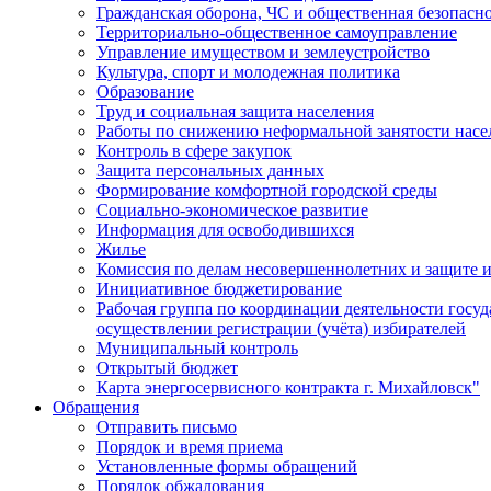
Гражданская оборона, ЧС и общественная безопасн
Территориально-общественное самоуправление
Управление имуществом и землеустройство
Культура, спорт и молодежная политика
Образование
Труд и социальная защита населения
Работы по снижению неформальной занятости насе
Контроль в сфере закупок
Защита персональных данных
Формирование комфортной городской среды
Социально-экономическое развитие
Информация для освободившихся
Жилье
Комиссия по делам несовершеннолетних и защите и
Инициативное бюджетирование
Рабочая группа по координации деятельности госу
осуществлении регистрации (учёта) избирателей
Муниципальный контроль
Открытый бюджет
Карта энергосервисного контракта г. Михайловск"
Обращения
Отправить письмо
Порядок и время приема
Установленные формы обращений
Порядок обжалования