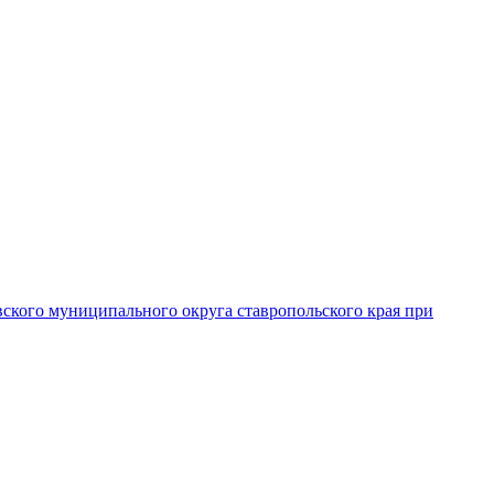
вского муниципального округа ставропольского края при