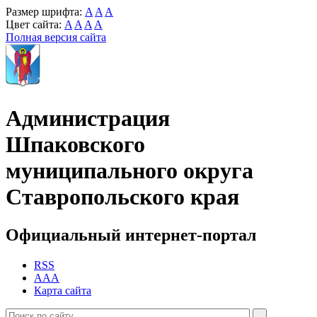
Размер шрифта:
A
A
A
Цвет сайта:
A
A
A
A
Полная версия сайта
Администрация
Шпаковского
муниципального округа
Ставропольского края
Официальный интернет-портал
RSS
AAA
Карта сайта