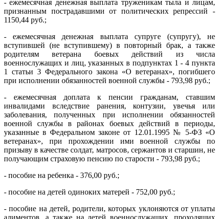
- ежемесячная денежная выплата труженикам тыла и лицам,
признанным пострадавшими от политических репрессий -
1150,44 руб.;
- ежемесячная денежная выплата супруге (супругу), не
вступившей (не вступившему) в повторный брак, а также
родителям ветерана боевых действий из числа
военнослужащих и лиц, указанных в подпунктах 1 - 4 пункта
1 статьи 3 Федерального закона «О ветеранах», погибшего
при исполнении обязанностей военной службы - 793,98 руб.;
- ежемесячная доплата к пенсии гражданам, ставшим
инвалидами вследствие ранения, контузии, увечья или
заболевания, полученных при исполнении обязанностей
военной службы в районах боевых действий в периоды,
указанные в Федеральном законе от 12.01.1995 № 5-ФЗ «О
ветеранах», при прохождении ими военной службы по
призыву в качестве солдат, матросов, сержантов и старшин, не
получающим страховую пенсию по старости - 793,98 руб.;
- пособие на ребенка - 376,00 руб.;
- пособие на детей одиноких матерей - 752,00 руб.;
- пособие на детей, родители, которых уклоняются от уплаты
алиментов, а также на детей военнослужащих, проходящих