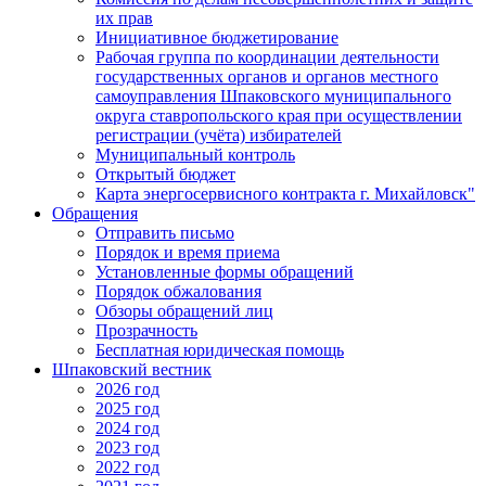
их прав
Инициативное бюджетирование
Рабочая группа по координации деятельности
государственных органов и органов местного
самоуправления Шпаковского муниципального
округа ставропольского края при осуществлении
регистрации (учёта) избирателей
Муниципальный контроль
Открытый бюджет
Карта энергосервисного контракта г. Михайловск"
Обращения
Отправить письмо
Порядок и время приема
Установленные формы обращений
Порядок обжалования
Обзоры обращений лиц
Прозрачность
Бесплатная юридическая помощь
Шпаковский вестник
2026 год
2025 год
2024 год
2023 год
2022 год