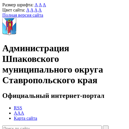
Размер шрифта:
A
A
A
Цвет сайта:
A
A
A
A
Полная версия сайта
Администрация
Шпаковского
муниципального округа
Ставропольского края
Официальный интернет-портал
RSS
AAA
Карта сайта