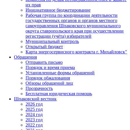
их прав
Инициативное бюджетирование
Рабочая группа по координации деятельности
государственных органов и органов местного
самоуправления Шпаковского муниципального
округа ставропольского края при осуществлении
регистрации (учёта) избирателей
Муниципальный контроль
Открытый бюджет
Карта энергосервисного контракта г. Михайловск"
Обращения
Отправить письмо
Порядок и время приема
Установленные формы обращений
Порядок обжалования
Обзоры обращений лиц
Прозрачность
Бесплатная юридическая помощь
Шпаковский вестник
2026 год
2025 год
2024 год
2023 год
2022 год