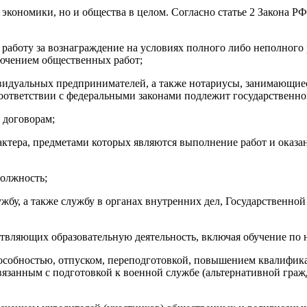
экономики, но и общества в целом. Согласно статье 2 Закона РФ 
 работу за вознаграждение на условиях полного либо неполног
лючением общественных работ;
видуальных предпринимателей, а также нотариусы, занимающиес
 соответствии с федеральными законами подлежит государственн
 договорам;
тера, предметами которых являются выполнение работ и оказан
олжность;
бу, а также службу в органах внутренних дел, Государственно
твляющих образовательную деятельность, включая обучение по 
пособностью, отпуском, переподготовкой, повышением квалифика
язанным с подготовкой к военной службе (альтернативной граж