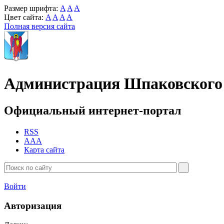
Размер шрифта:
A
A
A
Цвет сайта:
A
A
A
A
Полная версия сайта
Администрация Шпаковского 
Официальный интернет-портал
RSS
AAA
Карта сайта
Войти
Авторизация