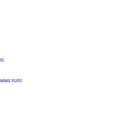
уг
ьных услуг