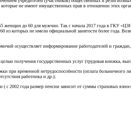
лючением учредителей (участников) общественных и религиозны
, которые не имеют имущественных прав в отношении этих орга
о 55 женщин до 60 для мужчин. Так с начала 2017 года в ГКУ «Ц
260 из которых не имели официальной занятости более года. Воз
очий осуществляет информирование работодателей и граждан, 
елью получения государственных услуг (трудовая книжка, выпис
и при временной нетрудоспособности (оплата больничного лист
тсутствия работника и др.);
 ( с 2002 года размер пенсии зависит от суммы страховых взн