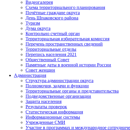
Видеогалерея
Схема территориального планирования
Почётные граждане округа
День Шпаковского района
Туризм
Дума округа
Контрольно счетный орган
Территориальная избирательная комиссия
Перечень пространственных сведений
Территориальные отделы
Перепись населения 2021
Общественный Совет
Памятные даты в военной истории России
Совет женщин
Администрация
Структура администрации округа
Полномочия, задачи и функции
Территориальные органы и представительства
Подведомственные организации
Защита населения
Результаты проверок
Статистическая информация
Информационные системы
Учрежденные СМИ
Участие в программах и международное сотруднич