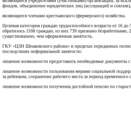
являющиеся учредителями (участниками) организаций, за иск
фондов, объединение юридических лиц (ассоциаций и союзов)
являющиеся членами крестьянского (фермерского) хозяйства.
Целевая категория граждан трудоспособного возраста от 16 д
обратилось 1168 граждан, из них 739 признано безработными, 
существованию, чем оформленная занятость.
ГКУ «ЦЗН Шпаковского района» в пределах переданных полном
последствиях неформальной занятости:
лишение возможности предоставить необходимые документы с ц
лишение возможности пользования мерами социальной поддержк
за ребенком, сохранение рабочего места за период временного о
лишение возможности получения достойной пенсии по старости