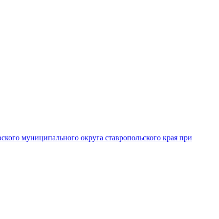
вского муниципального округа ставропольского края при