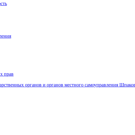
ость
ления
х прав
дарственных органов и органов местного самоуправления Шпако