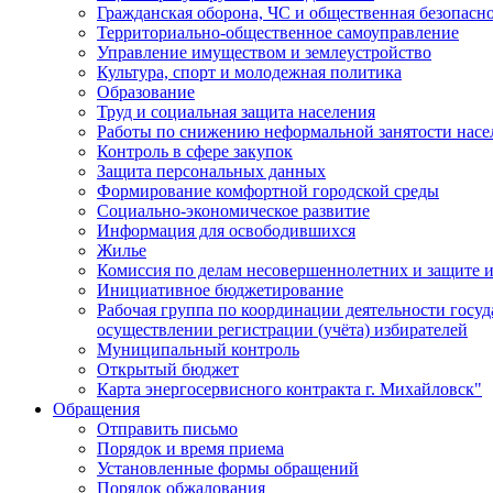
Гражданская оборона, ЧС и общественная безопасн
Территориально-общественное самоуправление
Управление имуществом и землеустройство
Культура, спорт и молодежная политика
Образование
Труд и социальная защита населения
Работы по снижению неформальной занятости насе
Контроль в сфере закупок
Защита персональных данных
Формирование комфортной городской среды
Социально-экономическое развитие
Информация для освободившихся
Жилье
Комиссия по делам несовершеннолетних и защите и
Инициативное бюджетирование
Рабочая группа по координации деятельности госу
осуществлении регистрации (учёта) избирателей
Муниципальный контроль
Открытый бюджет
Карта энергосервисного контракта г. Михайловск"
Обращения
Отправить письмо
Порядок и время приема
Установленные формы обращений
Порядок обжалования