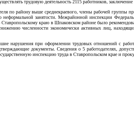
ествлять трудовую деятельность 2115 работников, заключение 
ателя по району выше среднекраевого, члены рабочей группы пр
ю неформальной занятости. Межрайонной инспекции Федераль
Ставропольскому краю в Шпаковском районе было рекомендова
снижению численности экономически активных лиц, находящих
вшие нарушения при оформлении трудовых отношений с работ
одтверждающие документы. Сведения о 5 работодателях, допу
осударственную инспекцию труда в Ставропольском крае и проку