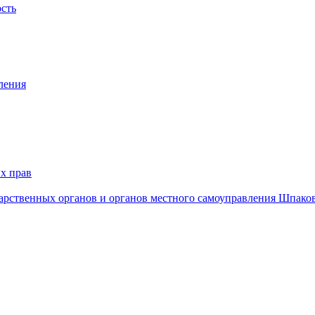
ость
ления
х прав
дарственных органов и органов местного самоуправления Шпако