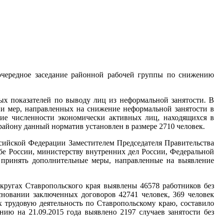
 очередное заседание районной рабочей группы по снижению
ых показателей по выводу лиц из неформальной занятости. В
ии мер, направленных на снижение неформальной занятости в
ние численности экономически активных лиц, находящихся в
 району данный норматив установлен в размере 2710 человек.
ссийской Федерации Заместителем Председателя Правительства
бе России, министерству внутренних дел России, Федеральной
 принять дополнительные меры, направленные на выявление
кругах Ставропольского края выявлены 46578 работников без
новании заключенных договоров 42741 человек, 369 человек
трудовую деятельность по Ставропольскому краю, составило
ию на 21.09.2015 года выявлено 2197 случаев занятости без