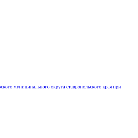
вского муниципального округа ставропольского края при