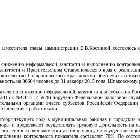
 заместителя главы администрации Е.В.Костиной состоялось
по снижению неформальной занятости и выполнению контрольн
анятости и Правительством Ставропольского края о реализац
Правительство Ставропольского края должно обеспечить сниже
ность, на 80664 человек до 31 декабря 2015 года. Шпаковскому
зателя по снижению неформальной занятости для субъектов Ро
 2015 г. №ОГ-П12-5928) поручено Федеральной налоговой служ
тельными органами власти субъектов Российской Федерации
 отношения с работниками.
тября текущего года в муниципальных районах и городских о
оры и продолжают осуществлять трудовую деятельность на ос
 численности экономически активных лиц, не осуществляющих 
полнение контрольного показателя составляет 78%. По состоян