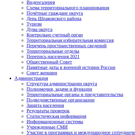
Видеогалерея
Схема территориального планирования
Почётные граждане округа
День Шпаковского района
Туризм
Дума округа
Контрольно счетный орган
Территориальная избирательная комиссия
Перечень пространственных сведений
Территориальные отделы
Перепись населения 2021
Общественный Совет
Памятные даты в военной истории России
Совет женщин
Администрация
Структура администрации округа
Полномочия, задачи и функции
Территориальные органы и представительства
Подведомственные организации
Защита населения
Результаты проверок
Статистическая информация
Информационные системы
Учрежденные СМИ
Участие в программах и международное сотруднич