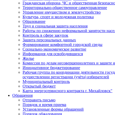
Гражданская оборона, ЧС и общественная безопасн
Территориально-общественное самоуправление
Управление имуществом и землеустройство
Культура, спорт и молодежная политика
Образование
Труд и социальная защита населения
Работы по снижению неформальной занятости насе
Контроль в сфере закупок
Защита персональных данных
Формирование комфортной городской среды
Социально-экономическое развитие
Информация для освободившихся
Жилье
Комиссия по делам несовершеннолетних и защите и
Инициативное бюджетирование
Рабочая группа по координации деятельности госу
осуществлении регистрации (учёта) избирателей
Муниципальный контроль
Открытый бюджет
Карта энергосервисного контракта г. Михайловск"
Обращения
Отправить письмо
Порядок и время приема
Установленные формы обращений
Порядок обжалования