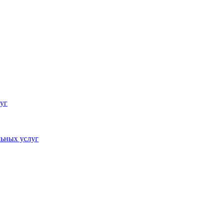
уг
ьных услуг