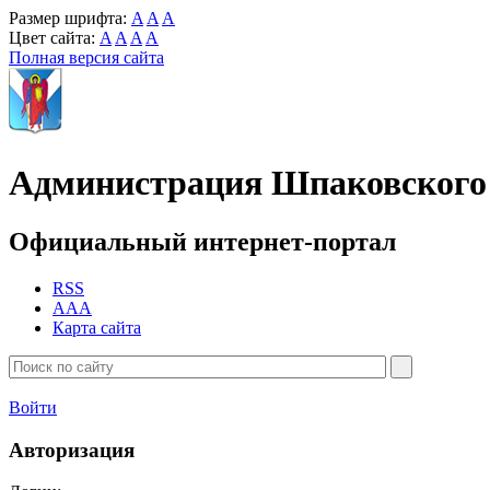
Размер шрифта:
A
A
A
Цвет сайта:
A
A
A
A
Полная версия сайта
Администрация Шпаковского 
Официальный интернет-портал
RSS
AAA
Карта сайта
Войти
Авторизация