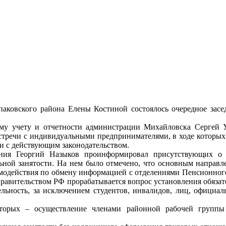
паковского района Елены Костиной состоялось очередное за
кому учету и отчетности администрации Михайловска Сергей 
стречи с индивидуальными предпринимателями, в ходе которых
и с действующим законодательством.
ения Георгий Назыков проинформировал присутствующих о 
ной занятости. На нем было отмечено, что основным направл
модействия по обмену информацией с отделениями Пенсионного 
равительством РФ прорабатывается вопрос установления обязате
ельность, за исключением студентов, инвалидов, лиц, официа
торых – осуществление членами районной рабочей группы