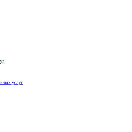
уг
ьных услуг