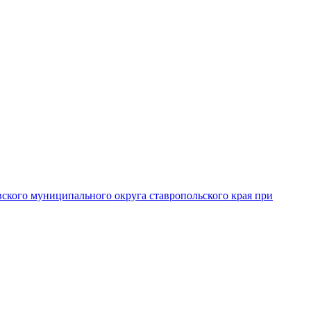
вского муниципального округа ставропольского края при