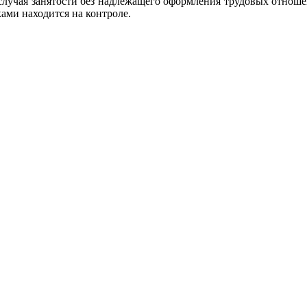
случая занятости без надлежащего оформления трудовых отнош
ами находится на контроле.