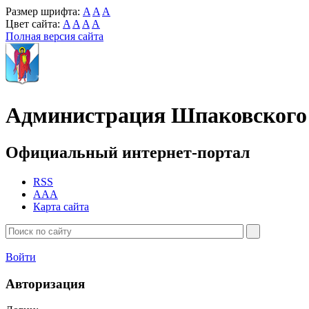
Размер шрифта:
A
A
A
Цвет сайта:
A
A
A
A
Полная версия сайта
Администрация Шпаковского 
Официальный интернет-портал
RSS
AAA
Карта сайта
Войти
Авторизация