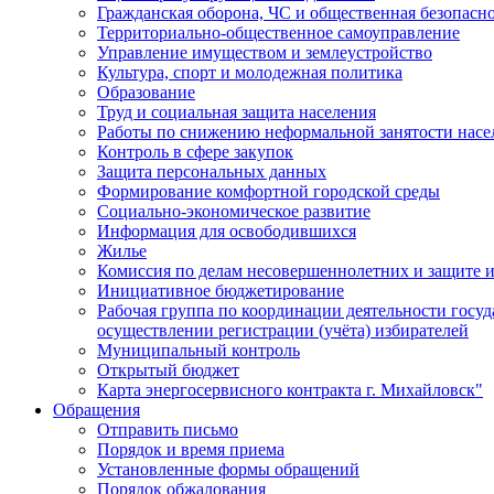
Гражданская оборона, ЧС и общественная безопасн
Территориально-общественное самоуправление
Управление имуществом и землеустройство
Культура, спорт и молодежная политика
Образование
Труд и социальная защита населения
Работы по снижению неформальной занятости насе
Контроль в сфере закупок
Защита персональных данных
Формирование комфортной городской среды
Социально-экономическое развитие
Информация для освободившихся
Жилье
Комиссия по делам несовершеннолетних и защите и
Инициативное бюджетирование
Рабочая группа по координации деятельности госу
осуществлении регистрации (учёта) избирателей
Муниципальный контроль
Открытый бюджет
Карта энергосервисного контракта г. Михайловск"
Обращения
Отправить письмо
Порядок и время приема
Установленные формы обращений
Порядок обжалования