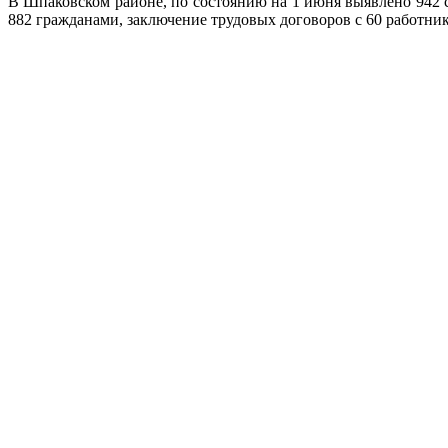
В Шпаковском районе, по состоянию на 1 июня выявлено 942 
882 гражданами, заключение трудовых договоров с 60 работник