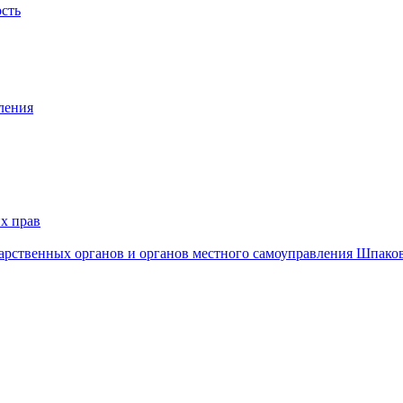
ость
ления
х прав
дарственных органов и органов местного самоуправления Шпако