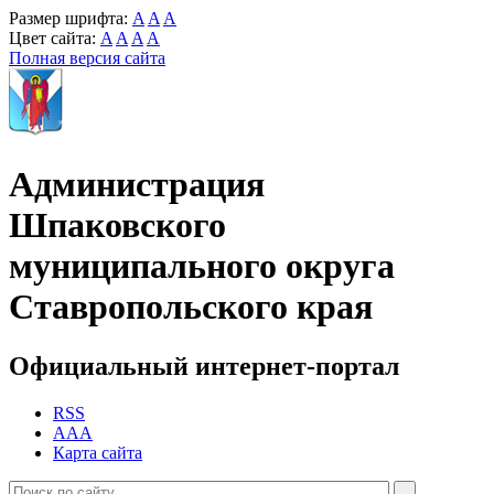
Размер шрифта:
A
A
A
Цвет сайта:
A
A
A
A
Полная версия сайта
Администрация
Шпаковского
муниципального округа
Ставропольского края
Официальный интернет-портал
RSS
AAA
Карта сайта