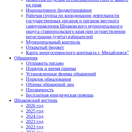
их прав
Инициативное бюджетирование
Рабочая группа по координации деятельности
государственных органов и органов местного
самоуправления Шпаковского муниципального
округа ставропольского края при осуществлении
регистрации (учёта) избирателей
Муниципальный контроль
Открытый бюджет
Карта энергосервисного контракта г. Михайловск"
Обращения
Отправить письмо
Порядок и время приема
Установленные формы обращений
Порядок обжалования
Обзоры обращений лиц
Прозрачность
Бесплатная юридическая помощь
Шпаковский вестник
2026 год
2025 год
2024 год
2023 год
2022 год