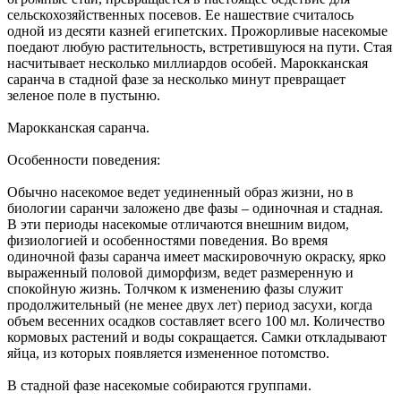
сельскохозяйственных посевов. Ее нашествие считалось
одной из десяти казней египетских. Прожорливые насекомые
поедают любую растительность, встретившуюся на пути. Стая
насчитывает несколько миллиардов особей. Марокканская
саранча в стадной фазе за несколько минут превращает
зеленое поле в пустыню.
Марокканская саранча.
Особенности поведения:
Обычно насекомое ведет уединенный образ жизни, но в
биологии саранчи заложено две фазы – одиночная и стадная.
В эти периоды насекомые отличаются внешним видом,
физиологией и особенностями поведения. Во время
одиночной фазы саранча имеет маскировочную окраску, ярко
выраженный половой диморфизм, ведет размеренную и
спокойную жизнь. Толчком к изменению фазы служит
продолжительный (не менее двух лет) период засухи, когда
объем весенних осадков составляет всего 100 мл. Количество
кормовых растений и воды сокращается. Самки откладывают
яйца, из которых появляется измененное потомство.
В стадной фазе насекомые собираются группами.