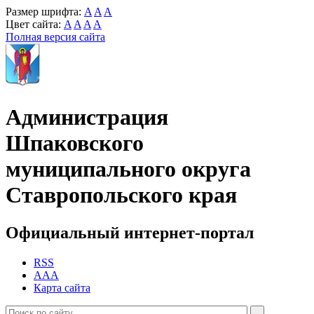
Размер шрифта:
A
A
A
Цвет сайта:
A
A
A
A
Полная версия сайта
Администрация
Шпаковского
муниципального округа
Ставропольского края
Официальный интернет-портал
RSS
AAA
Карта сайта