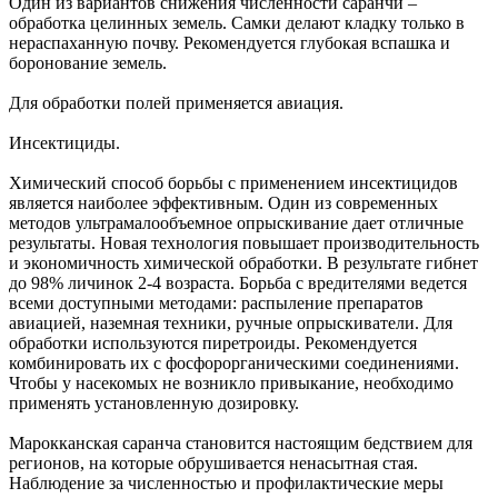
Один из вариантов снижения численности саранчи –
обработка целинных земель. Самки делают кладку только в
нераспаханную почву. Рекомендуется глубокая вспашка и
боронование земель.
Для обработки полей применяется авиация.
Инсектициды.
Химический способ борьбы с применением инсектицидов
является наиболее эффективным. Один из современных
методов ультрамалообъемное опрыскивание дает отличные
результаты. Новая технология повышает производительность
и экономичность химической обработки. В результате гибнет
до 98% личинок 2-4 возраста. Борьба с вредителями ведется
всеми доступными методами: распыление препаратов
авиацией, наземная техники, ручные опрыскиватели. Для
обработки используются пиретроиды. Рекомендуется
комбинировать их с фосфорорганическими соединениями.
Чтобы у насекомых не возникло привыкание, необходимо
применять установленную дозировку.
Марокканская саранча становится настоящим бедствием для
регионов, на которые обрушивается ненасытная стая.
Наблюдение за численностью и профилактические меры