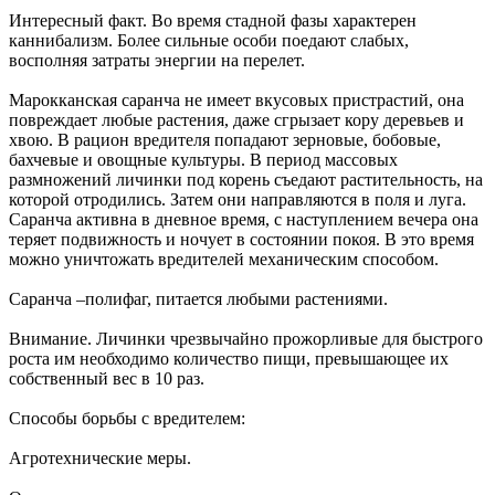
Интересный факт. Во время стадной фазы характерен
каннибализм. Более сильные особи поедают слабых,
восполняя затраты энергии на перелет.
Марокканская саранча не имеет вкусовых пристрастий, она
повреждает любые растения, даже сгрызает кору деревьев и
хвою. В рацион вредителя попадают зерновые, бобовые,
бахчевые и овощные культуры. В период массовых
размножений личинки под корень съедают растительность, на
которой отродились. Затем они направляются в поля и луга.
Саранча активна в дневное время, с наступлением вечера она
теряет подвижность и ночует в состоянии покоя. В это время
можно уничтожать вредителей механическим способом.
Саранча –полифаг, питается любыми растениями.
Внимание. Личинки чрезвычайно прожорливые для быстрого
роста им необходимо количество пищи, превышающее их
собственный вес в 10 раз.
Способы борьбы с вредителем:
Агротехнические меры.