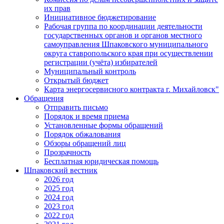
их прав
Инициативное бюджетирование
Рабочая группа по координации деятельности
государственных органов и органов местного
самоуправления Шпаковского муниципального
округа ставропольского края при осуществлении
регистрации (учёта) избирателей
Муниципальный контроль
Открытый бюджет
Карта энергосервисного контракта г. Михайловск"
Обращения
Отправить письмо
Порядок и время приема
Установленные формы обращений
Порядок обжалования
Обзоры обращений лиц
Прозрачность
Бесплатная юридическая помощь
Шпаковский вестник
2026 год
2025 год
2024 год
2023 год
2022 год