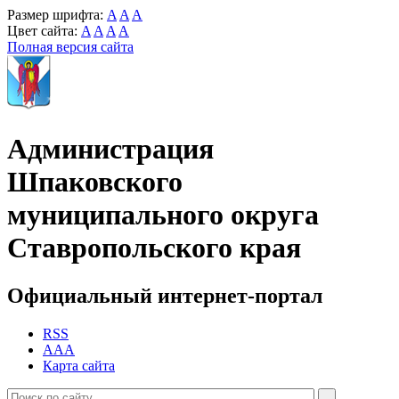
Размер шрифта:
A
A
A
Цвет сайта:
A
A
A
A
Полная версия сайта
Администрация
Шпаковского
муниципального округа
Ставропольского края
Официальный интернет-портал
RSS
AAA
Карта сайта