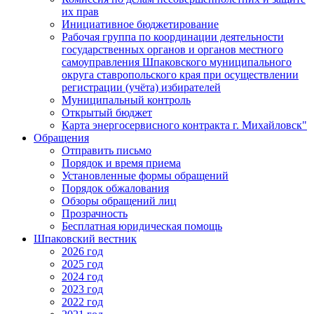
их прав
Инициативное бюджетирование
Рабочая группа по координации деятельности
государственных органов и органов местного
самоуправления Шпаковского муниципального
округа ставропольского края при осуществлении
регистрации (учёта) избирателей
Муниципальный контроль
Открытый бюджет
Карта энергосервисного контракта г. Михайловск"
Обращения
Отправить письмо
Порядок и время приема
Установленные формы обращений
Порядок обжалования
Обзоры обращений лиц
Прозрачность
Бесплатная юридическая помощь
Шпаковский вестник
2026 год
2025 год
2024 год
2023 год
2022 год