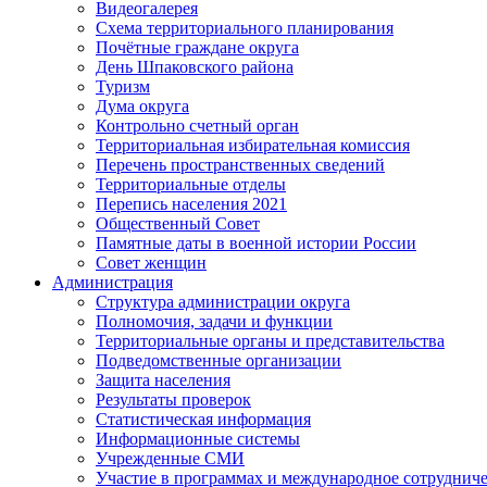
Видеогалерея
Схема территориального планирования
Почётные граждане округа
День Шпаковского района
Туризм
Дума округа
Контрольно счетный орган
Территориальная избирательная комиссия
Перечень пространственных сведений
Территориальные отделы
Перепись населения 2021
Общественный Совет
Памятные даты в военной истории России
Совет женщин
Администрация
Структура администрации округа
Полномочия, задачи и функции
Территориальные органы и представительства
Подведомственные организации
Защита населения
Результаты проверок
Статистическая информация
Информационные системы
Учрежденные СМИ
Участие в программах и международное сотруднич