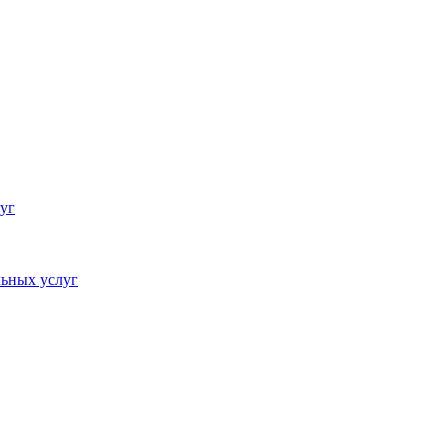
уг
ьных услуг