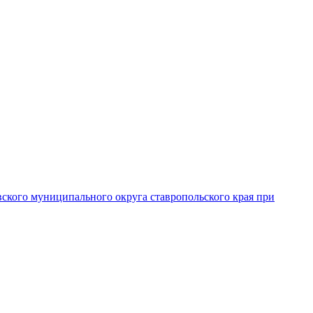
вского муниципального округа ставропольского края при