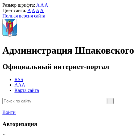
Размер шрифта:
A
A
A
Цвет сайта:
A
A
A
A
Полная версия сайта
Администрация Шпаковского 
Официальный интернет-портал
RSS
AAA
Карта сайта
Войти
Авторизация