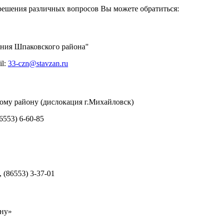
решения различных вопросов Вы можете обратиться:
ения Шпаковского района"
il:
33-czn@stavzan.ru
ому району (дислокация г.Михайловск)
86553) 6‑60-85
, (86553) 3-37-01
ну»