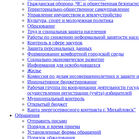
Гражданская оборона, ЧС и общественная безопасн
Территориально-общественное самоуправление
Управление имуществом и землеустройство
Культура, спорт и молодежная политика
Образование
Труд и социальная защита населения
Работы по снижению неформальной занятости насе
Контроль в сфере закупок
Защита персональных данных
Формирование комфортной городской среды
Социально-экономическое развитие
Информация для освободившихся
Жилье
Комиссия по делам несовершеннолетних и защите и
Инициативное бюджетирование
Рабочая группа по координации деятельности госу
осуществлении регистрации (учёта) избирателей
Муниципальный контроль
Открытый бюджет
Карта энергосервисного контракта г. Михайловск"
Обращения
Отправить письмо
Порядок и время приема
Установленные формы обращений
Порядок обжалования