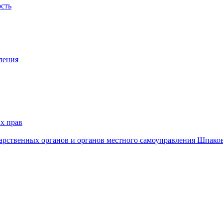
ость
ления
х прав
дарственных органов и органов местного самоуправления Шпако