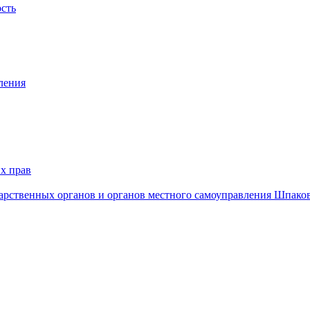
ость
ления
х прав
дарственных органов и органов местного самоуправления Шпако