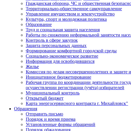
Гражданская оборона, ЧС и общественная безопасн
Территориально-общественное самоуправление
Управление имуществом и землеустройство
Культура, спорт и молодежная политика
Образование
Труд и социальная защита населения
Работы по снижению неформальной занятости насе
Контроль в сфере закупок
Защита персональных данных
Формирование комфортной городской среды
Социально-экономическое развитие
Информация для освободившихся
Жилье
Комиссия по делам несовершеннолетних и защите и
Инициативное бюджетирование
Рабочая группа по координации деятельности госу
осуществлении регистрации (учёта) избирателей
Муниципальный контроль
Открытый бюджет
Карта энергосервисного контракта г. Михайловск"
Обращения
Отправить письмо
Порядок и время приема
Установленные формы обращений
Порядок обжалования