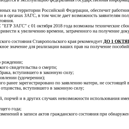
енных на территории Российской Федерации, обеспечит работник
и в органах ЗАГС, в том числе дает возможность заявителям пол
стояния.
"ЕГР ЗАГС" с 01 октября 2018 года возможны технические сбои
 привести к увеличению времени, затраченного на получение до
ского состояния Ставропольского края рекомендует
ДО 1 ОКТЯ
ое значение для реализации ваших прав на получение пособий, в
о рождении;
ого свидетельства о смерти;
брака, вступившего в законную силу;
овлении (удочерении);
го ранее зарегистрировано по заявлению матери, не состоящей в
 отцовства, вступившего в законную силу;
ой, порчей и в других случаях невозможности использования име
ущего года;
 изменений в записи актов гражданского состояния при обнаруж