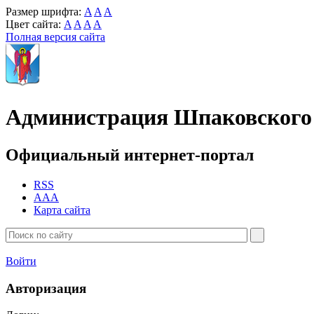
Размер шрифта:
A
A
A
Цвет сайта:
A
A
A
A
Полная версия сайта
Администрация Шпаковского 
Официальный интернет-портал
RSS
AAA
Карта сайта
Войти
Авторизация