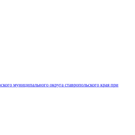
вского муниципального округа ставропольского края при