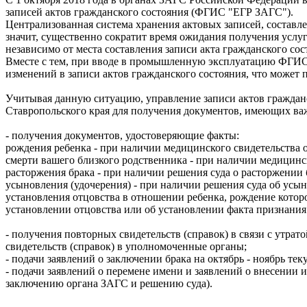
записей актов гражданского состояния (ФГИС "ЕГР ЗАГС").
Централизованная система хранения актовых записей, составл
значит, существенно сократит время ожидания получения услуг
независимо от места составления записи акта гражданского со
Вместе с тем, при вводе в промышленную эксплуатацию ФГИС 
изменений в записи актов гражданского состояния, что может
Учитывая данную ситуацию, управление записи актов граждан
Ставропольского края для получения документов, имеющих важн
- получения документов, удостоверяющие факты:
рождения ребенка - при наличии медицинского свидетельства 
смерти вашего близкого родственника - при наличии медицинск
расторжения брака - при наличии решения суда о расторжении 
усыновления (удочерения) - при наличии решения суда об усын
установления отцовства в отношении ребенка, рождение которо
установлении отцовства или об установлении факта признания
- получения повторных свидетельств (справок) в связи с утрат
свидетельств (справок) в уполномоченные органы;
- подачи заявлений о заключении брака на октябрь - ноябрь тек
- подачи заявлений о перемене имени и заявлений о внесении
заключению органа ЗАГС и решению суда).