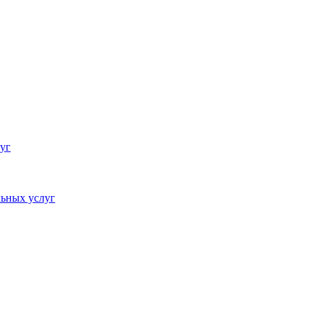
уг
ьных услуг