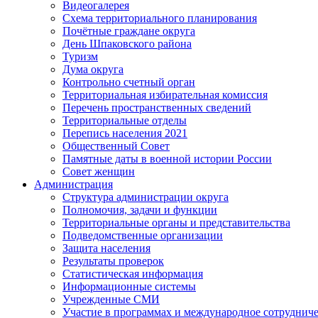
Видеогалерея
Схема территориального планирования
Почётные граждане округа
День Шпаковского района
Туризм
Дума округа
Контрольно счетный орган
Территориальная избирательная комиссия
Перечень пространственных сведений
Территориальные отделы
Перепись населения 2021
Общественный Совет
Памятные даты в военной истории России
Совет женщин
Администрация
Структура администрации округа
Полномочия, задачи и функции
Территориальные органы и представительства
Подведомственные организации
Защита населения
Результаты проверок
Статистическая информация
Информационные системы
Учрежденные СМИ
Участие в программах и международное сотруднич