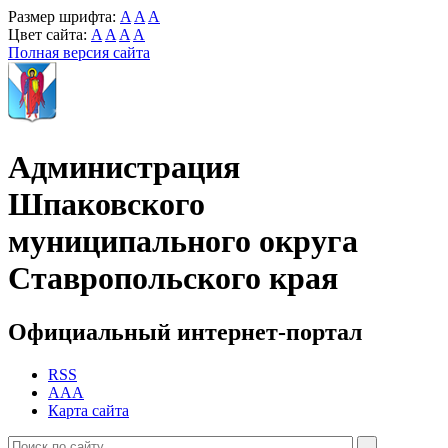
Размер шрифта:
A
A
A
Цвет сайта:
A
A
A
A
Полная версия сайта
Администрация
Шпаковского
муниципального округа
Ставропольского края
Официальный интернет-портал
RSS
AAA
Карта сайта