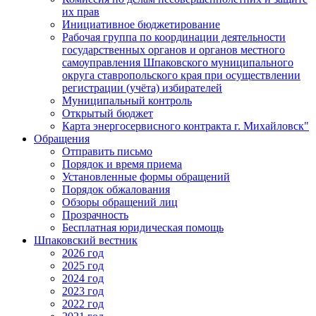
их прав
Инициативное бюджетирование
Рабочая группа по координации деятельности
государственных органов и органов местного
самоуправления Шпаковского муниципального
округа ставропольского края при осуществлении
регистрации (учёта) избирателей
Муниципальный контроль
Открытый бюджет
Карта энергосервисного контракта г. Михайловск"
Обращения
Отправить письмо
Порядок и время приема
Установленные формы обращений
Порядок обжалования
Обзоры обращений лиц
Прозрачность
Бесплатная юридическая помощь
Шпаковский вестник
2026 год
2025 год
2024 год
2023 год
2022 год