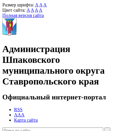
Размер шрифта:
A
A
A
Цвет сайта:
A
A
A
A
Полная версия сайта
Администрация
Шпаковского
муниципального округа
Ставропольского края
Официальный интернет-портал
RSS
AAA
Карта сайта