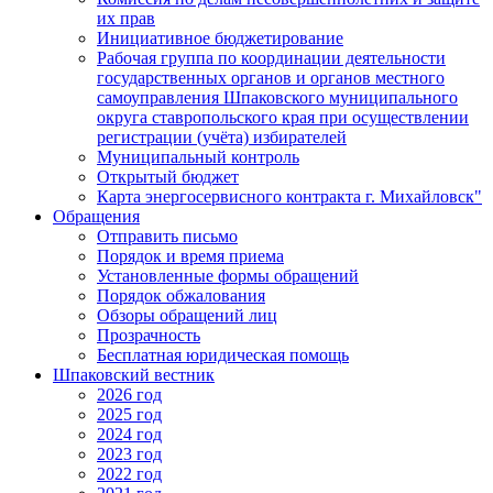
их прав
Инициативное бюджетирование
Рабочая группа по координации деятельности
государственных органов и органов местного
самоуправления Шпаковского муниципального
округа ставропольского края при осуществлении
регистрации (учёта) избирателей
Муниципальный контроль
Открытый бюджет
Карта энергосервисного контракта г. Михайловск"
Обращения
Отправить письмо
Порядок и время приема
Установленные формы обращений
Порядок обжалования
Обзоры обращений лиц
Прозрачность
Бесплатная юридическая помощь
Шпаковский вестник
2026 год
2025 год
2024 год
2023 год
2022 год