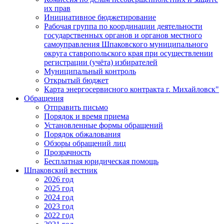
их прав
Инициативное бюджетирование
Рабочая группа по координации деятельности
государственных органов и органов местного
самоуправления Шпаковского муниципального
округа ставропольского края при осуществлении
регистрации (учёта) избирателей
Муниципальный контроль
Открытый бюджет
Карта энергосервисного контракта г. Михайловск"
Обращения
Отправить письмо
Порядок и время приема
Установленные формы обращений
Порядок обжалования
Обзоры обращений лиц
Прозрачность
Бесплатная юридическая помощь
Шпаковский вестник
2026 год
2025 год
2024 год
2023 год
2022 год