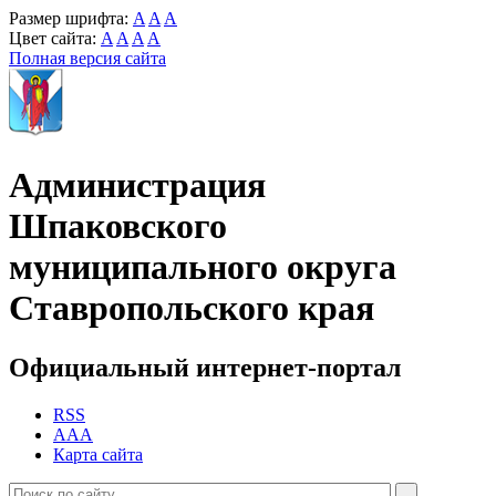
Размер шрифта:
A
A
A
Цвет сайта:
A
A
A
A
Полная версия сайта
Администрация
Шпаковского
муниципального округа
Ставропольского края
Официальный интернет-портал
RSS
AAA
Карта сайта