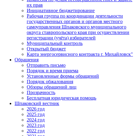
их прав
Инициативное бюджетирование
Рабочая группа по координации деятельности
государственных органов и органов местного
самоуправления Шпаковского муниципального
округа ставропольского края при осуществлении
регистрации (учёта) избирателей
Муниципальный контроль
Открытый бюджет
Карта энергосервисного контракта г. Михайловск"
Обращения
Отправить письмо
Порядок и время приема
Установленные формы обращений
Порядок обжалования
Обзоры обращений лиц
Прозрачность
Бесплатная юридическая помощь
Шпаковский вестник
2026 год
2025 год
2024 год
2023 год
2022 год