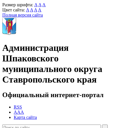
Размер шрифта:
A
A
A
Цвет сайта:
A
A
A
A
Полная версия сайта
Администрация
Шпаковского
муниципального округа
Ставропольского края
Официальный интернет-портал
RSS
AAA
Карта сайта