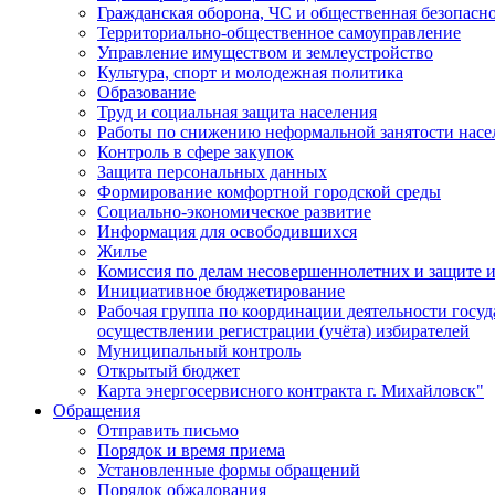
Гражданская оборона, ЧС и общественная безопасн
Территориально-общественное самоуправление
Управление имуществом и землеустройство
Культура, спорт и молодежная политика
Образование
Труд и социальная защита населения
Работы по снижению неформальной занятости насе
Контроль в сфере закупок
Защита персональных данных
Формирование комфортной городской среды
Социально-экономическое развитие
Информация для освободившихся
Жилье
Комиссия по делам несовершеннолетних и защите и
Инициативное бюджетирование
Рабочая группа по координации деятельности госу
осуществлении регистрации (учёта) избирателей
Муниципальный контроль
Открытый бюджет
Карта энергосервисного контракта г. Михайловск"
Обращения
Отправить письмо
Порядок и время приема
Установленные формы обращений
Порядок обжалования