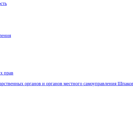
ость
ления
х прав
дарственных органов и органов местного самоуправления Шпако