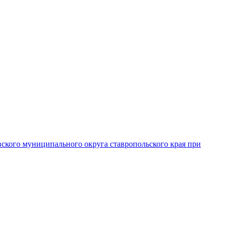
вского муниципального округа ставропольского края при