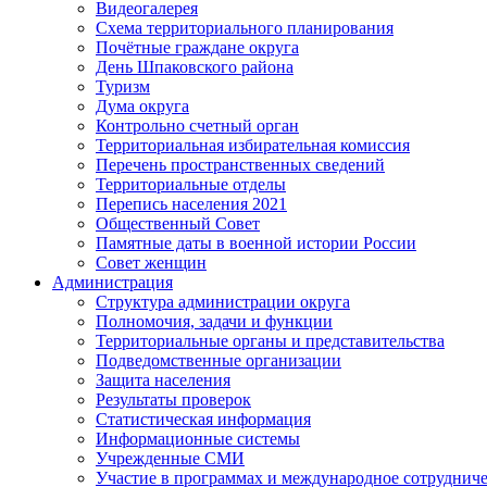
Видеогалерея
Схема территориального планирования
Почётные граждане округа
День Шпаковского района
Туризм
Дума округа
Контрольно счетный орган
Территориальная избирательная комиссия
Перечень пространственных сведений
Территориальные отделы
Перепись населения 2021
Общественный Совет
Памятные даты в военной истории России
Совет женщин
Администрация
Структура администрации округа
Полномочия, задачи и функции
Территориальные органы и представительства
Подведомственные организации
Защита населения
Результаты проверок
Статистическая информация
Информационные системы
Учрежденные СМИ
Участие в программах и международное сотруднич