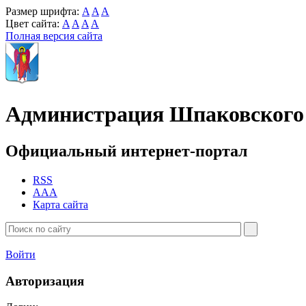
Размер шрифта:
A
A
A
Цвет сайта:
A
A
A
A
Полная версия сайта
Администрация Шпаковского 
Официальный интернет-портал
RSS
AAA
Карта сайта
Войти
Авторизация