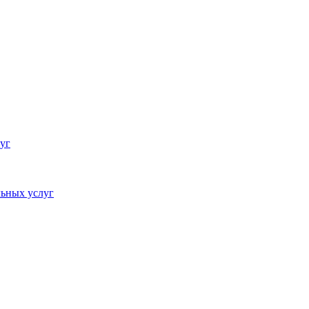
уг
ьных услуг