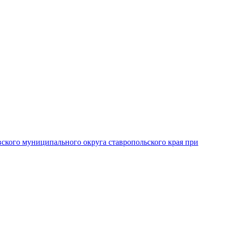
вского муниципального округа ставропольского края при