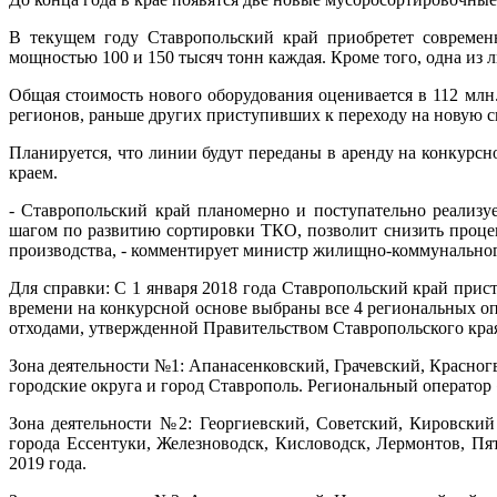
В текущем году Ставропольский край приобретет совреме
мощностью 100 и 150 тысяч тонн каждая. Кроме того, одна из 
Общая стоимость нового оборудования оценивается в 112 млн
регионов, раньше других приступивших к переходу на новую 
Планируется, что линии будут переданы в аренду на конкурс
краем.
- Ставропольский край планомерно и поступательно реализу
шагом по развитию сортировки ТКО, позволит снизить проце
производства, - комментирует министр жилищно-коммунальног
Для справки: С 1 января 2018 года Ставропольский край прис
времени на конкурсной основе выбраны все 4 региональных о
отходами, утвержденной Правительством Ставропольского кра
Зона деятельности №1: Апанасенковский, Грачевский, Красно
городские округа и город Ставрополь. Региональный оператор 
Зона деятельности №2: Георгиевский, Советский, Кировски
города Ессентуки, Железноводск, Кисловодск, Лермонтов, П
2019 года.