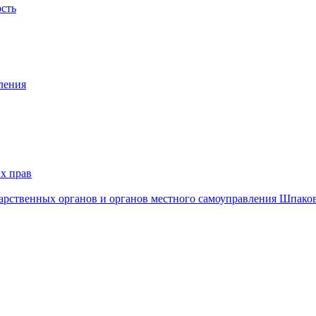
ость
ления
х прав
дарственных органов и органов местного самоуправления Шпако