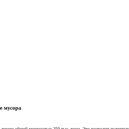
е мусора
е линии общей мощностью 250 тыс. тонн. Это позволит значител