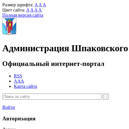
Размер шрифта:
A
A
A
Цвет сайта:
A
A
A
A
Полная версия сайта
Администрация Шпаковского 
Официальный интернет-портал
RSS
AAA
Карта сайта
Войти
Авторизация