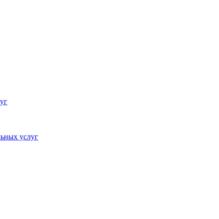
уг
ьных услуг