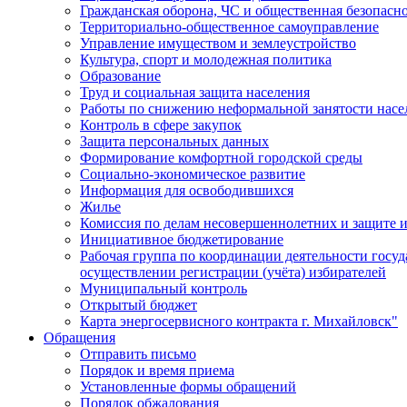
Гражданская оборона, ЧС и общественная безопасн
Территориально-общественное самоуправление
Управление имуществом и землеустройство
Культура, спорт и молодежная политика
Образование
Труд и социальная защита населения
Работы по снижению неформальной занятости насе
Контроль в сфере закупок
Защита персональных данных
Формирование комфортной городской среды
Социально-экономическое развитие
Информация для освободившихся
Жилье
Комиссия по делам несовершеннолетних и защите и
Инициативное бюджетирование
Рабочая группа по координации деятельности госу
осуществлении регистрации (учёта) избирателей
Муниципальный контроль
Открытый бюджет
Карта энергосервисного контракта г. Михайловск"
Обращения
Отправить письмо
Порядок и время приема
Установленные формы обращений
Порядок обжалования