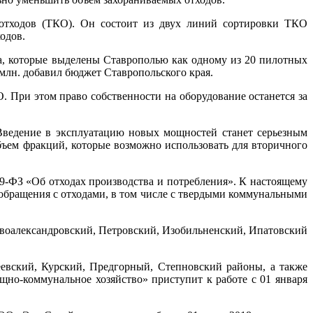
отходов (ТКО). Он состоит из двух линий сортировки ТКО
одов.
та, которые выделены Ставрополью как одному из 20 пилотных
млн. добавил бюджет Ставропольского края.
 При этом право собственности на оборудование останется за
 Введение в эксплуатацию новых мощностей станет серьезным
ъем фракций, которые возможно использовать для вторичного
89-ФЗ «Об отходах производства и потребления». К настоящему
обращения с отходами, в том числе с твердыми коммунальными
овоалександровский, Петровский, Изобильненский, Ипатовский
евский, Курский, Предгорный, Степновский районы, а также
но-коммунальное хозяйство» приступит к работе с 01 января