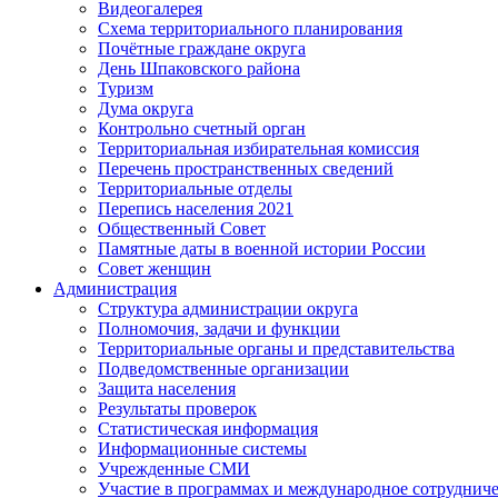
Видеогалерея
Схема территориального планирования
Почётные граждане округа
День Шпаковского района
Туризм
Дума округа
Контрольно счетный орган
Территориальная избирательная комиссия
Перечень пространственных сведений
Территориальные отделы
Перепись населения 2021
Общественный Совет
Памятные даты в военной истории России
Совет женщин
Администрация
Структура администрации округа
Полномочия, задачи и функции
Территориальные органы и представительства
Подведомственные организации
Защита населения
Результаты проверок
Статистическая информация
Информационные системы
Учрежденные СМИ
Участие в программах и международное сотруднич