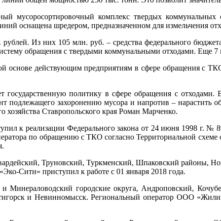
нный мусоросортировочный комплекс твердых коммунальных 
линий оснащена шредером, предназначенном для измельчения отх
. рублей. Из них 105 млн. руб. – средства федерального бюдже
систему обращения с твердыми коммунальными отходами. Еще 7 
ной основе действующим предприятиям в сфере обращения с ТКО.
ет государственную политику в сфере обращения с отходами.
нт подлежащего захоронению мусора и напротив – нарастить об
о хозяйства Ставропольского края Роман Марченко.
тупил к реализации Федерального закона от 24 июня 1998 г. № 
ператора по обращению с ТКО согласно Территориальной схеме 
я.
гвардейский, Труновский, Туркменский, Шпаковский районы, Н
«Эко-Сити» приступил к работе с 01 января 2018 года.
й и Минераловодский городские округа, Андроповский, Кочубе
ятигорск и Невинномысск. Региональный оператор ООО «Жилищ