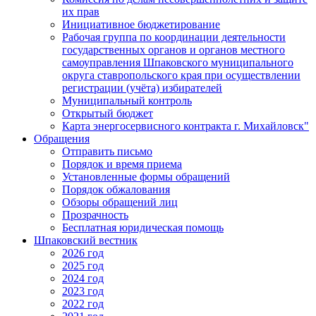
их прав
Инициативное бюджетирование
Рабочая группа по координации деятельности
государственных органов и органов местного
самоуправления Шпаковского муниципального
округа ставропольского края при осуществлении
регистрации (учёта) избирателей
Муниципальный контроль
Открытый бюджет
Карта энергосервисного контракта г. Михайловск"
Обращения
Отправить письмо
Порядок и время приема
Установленные формы обращений
Порядок обжалования
Обзоры обращений лиц
Прозрачность
Бесплатная юридическая помощь
Шпаковский вестник
2026 год
2025 год
2024 год
2023 год
2022 год