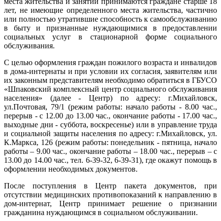
места жительства и занятий принимаются граждане старше 18
лет, не имеющие определенного места жительства, частично
или полностью утратившие способность к самообслуживанию
в быту и признанные нуждающимися в предоставлении
социальных услуг в стационарной форме социального
обслуживания.
С целью оформления граждан пожилого возраста и инвалидов
в дома-интернаты и при условии их согласия, заявителям или
их законным представителям необходимо обратиться в ГБУСО
«Шпаковский комплексный центр социального обслуживания
населения» (далее - Центр) по адресу: г.Михайловск,
ул.Почтовая, 79/1 (режим работы: начало работы - 8.00 час.,
перерыв - с 12.00 до 13.00 час., окончание работы - 17.00 час.,
выходные дни - суббота, воскресенье) или в управление труда
и социальной защиты населения по адресу: г.Михайловск, ул.
К.Маркса, 126 (режим работы: понедельник - пятница, начало
работы – 9.00 час., окончание работы – 18.00 час., перерыв – с
13.00 до 14.00 час., тел. 6-39-32, 6-39-31), где окажут помощь в
оформлении необходимых документов.
После поступления в Центр пакета документов, при
отсутствии медицинских противопоказаний к направлению в
дом-интернат, Центр принимает решение о признании
гражданина нуждающимся в социальном обслуживании.