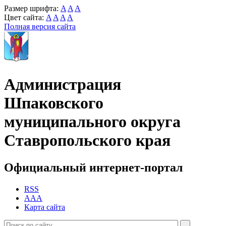
Размер шрифта:
A
A
A
Цвет сайта:
A
A
A
A
Полная версия сайта
Администрация
Шпаковского
муниципального округа
Ставропольского края
Официальный интернет-портал
RSS
AAA
Карта сайта