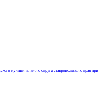
вского муниципального округа ставропольского края при