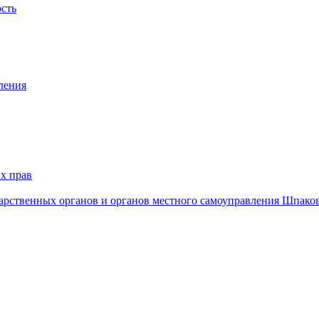
ость
ления
х прав
дарственных органов и органов местного самоуправления Шпако