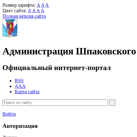
Размер шрифта:
A
A
A
Цвет сайта:
A
A
A
A
Полная версия сайта
Администрация Шпаковского 
Официальный интернет-портал
RSS
AAA
Карта сайта
Войти
Авторизация