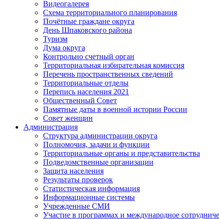
Видеогалерея
Схема территориального планирования
Почётные граждане округа
День Шпаковского района
Туризм
Дума округа
Контрольно счетный орган
Территориальная избирательная комиссия
Перечень пространственных сведений
Территориальные отделы
Перепись населения 2021
Общественный Совет
Памятные даты в военной истории России
Совет женщин
Администрация
Структура администрации округа
Полномочия, задачи и функции
Территориальные органы и представительства
Подведомственные организации
Защита населения
Результаты проверок
Статистическая информация
Информационные системы
Учрежденные СМИ
Участие в программах и международное сотруднич