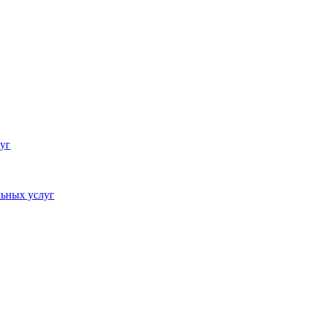
уг
ьных услуг