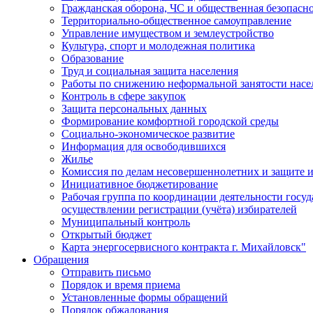
Гражданская оборона, ЧС и общественная безопасн
Территориально-общественное самоуправление
Управление имуществом и землеустройство
Культура, спорт и молодежная политика
Образование
Труд и социальная защита населения
Работы по снижению неформальной занятости насе
Контроль в сфере закупок
Защита персональных данных
Формирование комфортной городской среды
Социально-экономическое развитие
Информация для освободившихся
Жилье
Комиссия по делам несовершеннолетних и защите и
Инициативное бюджетирование
Рабочая группа по координации деятельности госу
осуществлении регистрации (учёта) избирателей
Муниципальный контроль
Открытый бюджет
Карта энергосервисного контракта г. Михайловск"
Обращения
Отправить письмо
Порядок и время приема
Установленные формы обращений
Порядок обжалования