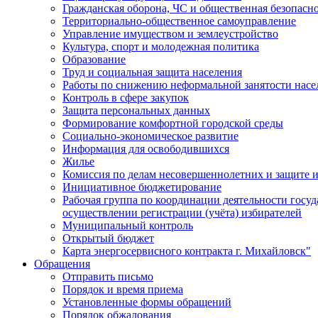
Гражданская оборона, ЧС и общественная безопасн
Территориально-общественное самоуправление
Управление имуществом и землеустройство
Культура, спорт и молодежная политика
Образование
Труд и социальная защита населения
Работы по снижению неформальной занятости насе
Контроль в сфере закупок
Защита персональных данных
Формирование комфортной городской среды
Социально-экономическое развитие
Информация для освободившихся
Жилье
Комиссия по делам несовершеннолетних и защите и
Инициативное бюджетирование
Рабочая группа по координации деятельности госу
осуществлении регистрации (учёта) избирателей
Муниципальный контроль
Открытый бюджет
Карта энергосервисного контракта г. Михайловск"
Обращения
Отправить письмо
Порядок и время приема
Установленные формы обращений
Порядок обжалования