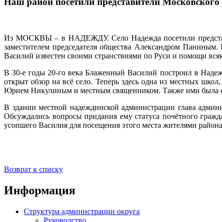
Наш район посетили представители Московского 
Из МОСКВЫ – в НАДЕЖДУ. Село Надежда посетили представит
заместителем председателя общества Александром Паниным. 
Василий известен своими странствиями по Руси и помощи вся
В 30-е годы 20-го века Блаженный Василий построил в Надеж
открыт обзор на всё село. Теперь здесь одна из местных школ
Юрием Никулиным и местным священником. Также ими была осмо
В здании местной надеждинской администрации глава админ
Обсуждались вопросы придания ему статуса почётного гражд
усопшего Василия для посещения этого места жителями района,
Возврат к списку
Информация
Структура администрации округа
Руководство