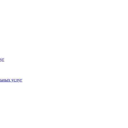
уг
ьных услуг