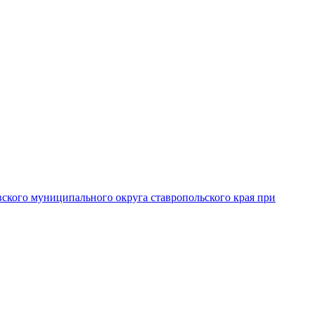
вского муниципального округа ставропольского края при