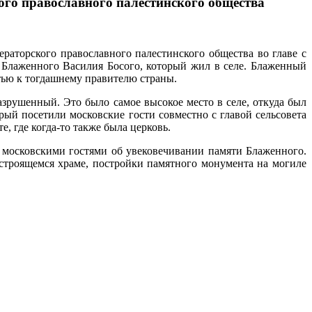
ого православного палестинского общества
торского православного палестинского общества во главе с
 Блаженного Василия Босого, который жил в селе. Блаженный
тью к тогдашнему правителю страны.
зрушенный. Это было самое высокое место в селе, откуда был
орый посетили московские гости совместно с главой сельсовета
 где когда-то также была церковь.
московскими гостями об увековечивании памяти Блаженного.
строящемся храме, постройки памятного монумента на могиле