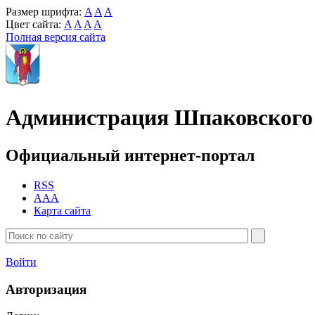
Размер шрифта:
A
A
A
Цвет сайта:
A
A
A
A
Полная версия сайта
Администрация Шпаковского 
Официальный интернет-портал
RSS
AAA
Карта сайта
Войти
Авторизация