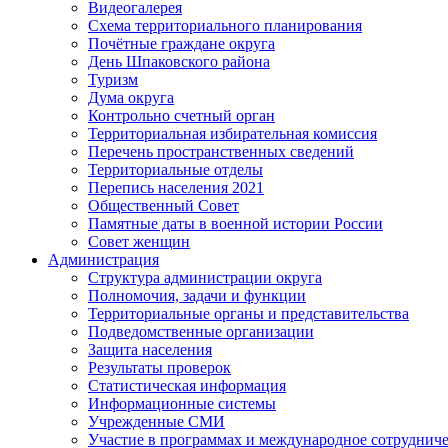
Видеогалерея
Схема территориального планирования
Почётные граждане округа
День Шпаковского района
Туризм
Дума округа
Контрольно счетный орган
Территориальная избирательная комиссия
Перечень пространственных сведений
Территориальные отделы
Перепись населения 2021
Общественный Совет
Памятные даты в военной истории России
Совет женщин
Администрация
Структура администрации округа
Полномочия, задачи и функции
Территориальные органы и представительства
Подведомственные организации
Защита населения
Результаты проверок
Статистическая информация
Информационные системы
Учрежденные СМИ
Участие в программах и международное сотруднич