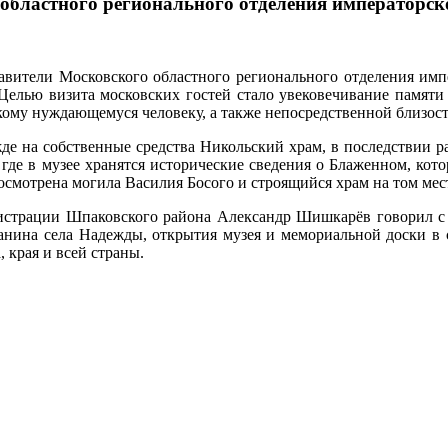
областного регионального отделения императорск
ели Московского областного регионального отделения импера
Целью визита московских гостей стало увековечивание памяти
кому нуждающемуся человеку, а также непосредственной близос
де на собственные средства Никольский храм, в последствии ра
, где в музее хранятся исторические сведения о Блаженном, кот
трена могила Василия Босого и строящийся храм на том месте,
истрации Шпаковского района Александр Шишкарёв говорил с 
анина села Надежды, открытия музея и мемориальной доски в 
 края и всей страны.