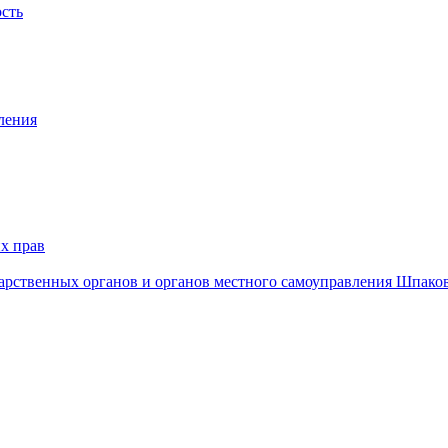
ость
ления
х прав
дарственных органов и органов местного самоуправления Шпако