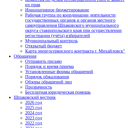
их прав
Инициативное бюджетирование
Рабочая группа по координации деятельности
государственных органов и органов местного
самоуправления Шпаковского муниципального
округа ставропольского края при осуществлении
регистрации (учёта) избирателей
Муниципальный контроль
Открытый бюджет
Карта энергосервисного контракта г. Михайловск"
Обращения
Отправить письмо
Порядок и время приема
Установленные формы обращений
Порядок обжалования
Обзоры обращений лиц
Прозрачность
Бесплатная юридическая помощь
Шпаковский вестник
2026 год
2025 год
2024 год
2023 год
2022 год