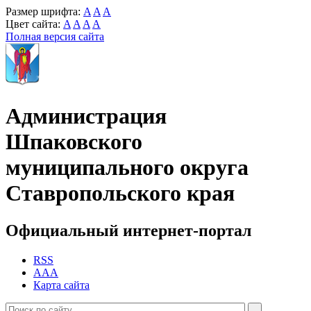
Размер шрифта:
A
A
A
Цвет сайта:
A
A
A
A
Полная версия сайта
Администрация
Шпаковского
муниципального округа
Ставропольского края
Официальный интернет-портал
RSS
AAA
Карта сайта