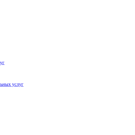
уг
ьных услуг