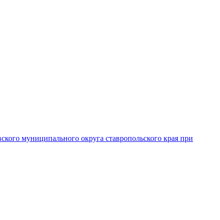
вского муниципального округа ставропольского края при