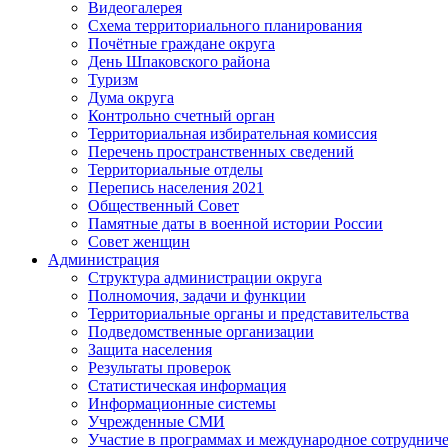
Видеогалерея
Схема территориального планирования
Почётные граждане округа
День Шпаковского района
Туризм
Дума округа
Контрольно счетный орган
Территориальная избирательная комиссия
Перечень пространственных сведений
Территориальные отделы
Перепись населения 2021
Общественный Совет
Памятные даты в военной истории России
Совет женщин
Администрация
Структура администрации округа
Полномочия, задачи и функции
Территориальные органы и представительства
Подведомственные организации
Защита населения
Результаты проверок
Статистическая информация
Информационные системы
Учрежденные СМИ
Участие в программах и международное сотруднич