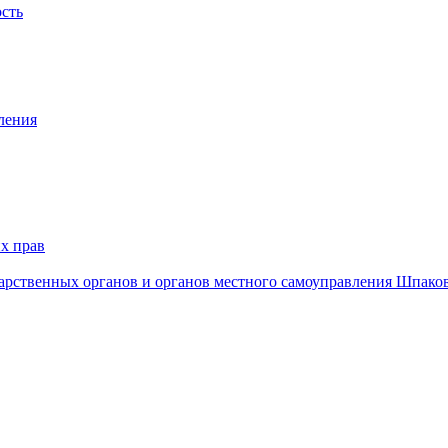
ость
ления
х прав
дарственных органов и органов местного самоуправления Шпако