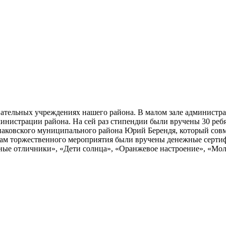
вательных учреждениях нашего района. В малом зале админист
нистрации района. На сей раз стипендии были вручены 30 ребя
паковского муниципального района Юрий Берендя, который сов
ам торжественного мероприятия были вручены денежные сертиф
е отличники», «Дети солнца», «Оранжевое настроение», «Молод