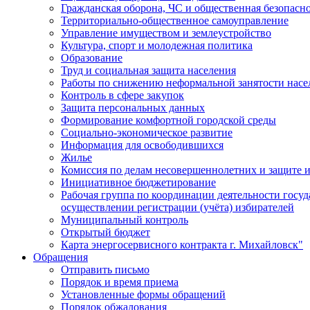
Гражданская оборона, ЧС и общественная безопасн
Территориально-общественное самоуправление
Управление имуществом и землеустройство
Культура, спорт и молодежная политика
Образование
Труд и социальная защита населения
Работы по снижению неформальной занятости насе
Контроль в сфере закупок
Защита персональных данных
Формирование комфортной городской среды
Социально-экономическое развитие
Информация для освободившихся
Жилье
Комиссия по делам несовершеннолетних и защите и
Инициативное бюджетирование
Рабочая группа по координации деятельности госу
осуществлении регистрации (учёта) избирателей
Муниципальный контроль
Открытый бюджет
Карта энергосервисного контракта г. Михайловск"
Обращения
Отправить письмо
Порядок и время приема
Установленные формы обращений
Порядок обжалования