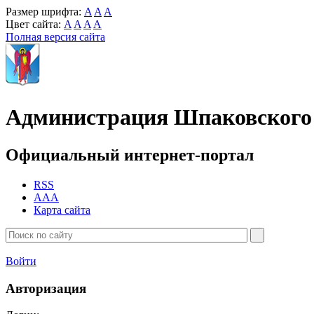
Размер шрифта:
A
A
A
Цвет сайта:
A
A
A
A
Полная версия сайта
Администрация Шпаковского 
Официальный интернет-портал
RSS
AAA
Карта сайта
Войти
Авторизация