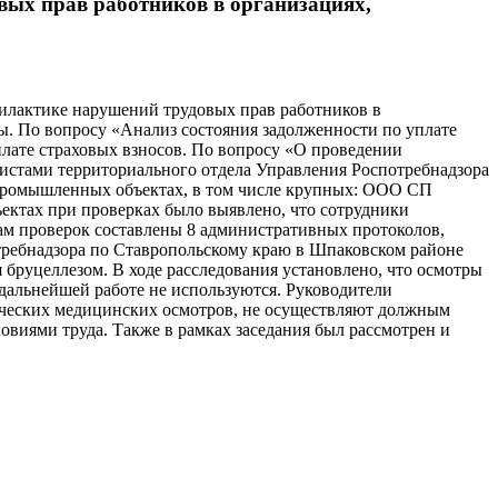
ых прав работников в организациях,
илактике нарушений трудовых прав работников в
ы. По вопросу «Анализ состояния задолженности по уплате
лате страховых взносов. По вопросу «О проведении
листами территориального отдела Управления Роспотребнадзора
 промышленных объектах, в том числе крупных: ООО СП
ктах при проверках было выявлено, что сотрудники
ам проверок составлены 8 административных протоколов,
требнадзора по Ставропольскому краю в Шпаковском районе
 бруцеллезом. В ходе расследования установлено, что осмотры
дальнейшей работе не используются. Руководители
ческих медицинских осмотров, не осуществляют должным
ловиями труда. Также в рамках заседания был рассмотрен и