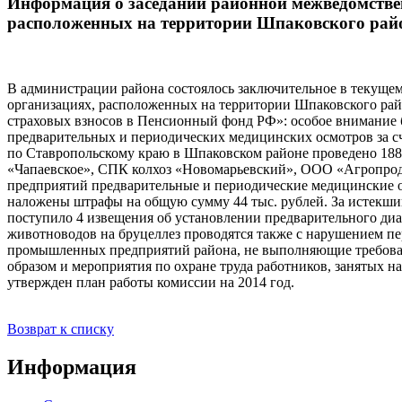
Информация о заседании районной межведомстве
расположенных на территории Шпаковского рай
В администрации района состоялось заключительное в текуще
организациях, расположенных на территории Шпаковского рай
страховых взносов в Пенсионный фонд РФ»: особое внимание 
предварительных и периодических медицинских осмотров за сч
по Ставропольскому краю в Шпаковском районе проведено 18
«Чапаевское», СПК колхоз «Новомарьевский», ООО «Агропроду
предприятий предварительные и периодические медицинские о
наложены штрафы на общую сумму 44 тыс. рублей. За истекши
поступило 4 извещения об установлении предварительного диа
животноводов на бруцеллез проводятся также с нарушением пе
промышленных предприятий района, не выполняющие требован
образом и мероприятия по охране труда работников, занятых н
утвержден план работы комиссии на 2014 год.
Возврат к списку
Информация