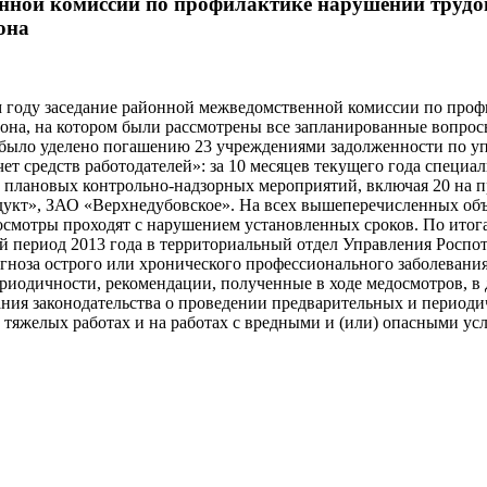
нной комиссии по профилактике нарушений трудов
она
м году заседание районной межведомственной комиссии по проф
она, на котором были рассмотрены все запланированные вопрос
было уделено погашению 23 учреждениями задолженности по уп
ет средств работодателей»: за 10 месяцев текущего года специа
8 плановых контрольно-надзорных мероприятий, включая 20 на
кт», ЗАО «Верхнедубовское». На всех вышеперечисленных объе
смотры проходят с нарушением установленных сроков. По итог
й период 2013 года в территориальный отдел Управления Роспо
гноза острого или хронического профессионального заболевания
риодичности, рекомендации, полученные в ходе медосмотров, в 
ия законодательства о проведении предварительных и периоди
а тяжелых работах и на работах с вредными и (или) опасными ус