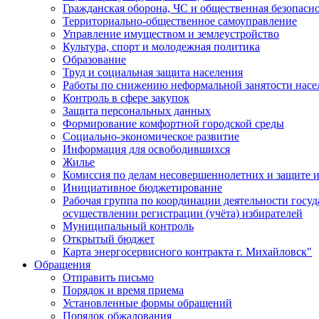
Гражданская оборона, ЧС и общественная безопасн
Территориально-общественное самоуправление
Управление имуществом и землеустройство
Культура, спорт и молодежная политика
Образование
Труд и социальная защита населения
Работы по снижению неформальной занятости насе
Контроль в сфере закупок
Защита персональных данных
Формирование комфортной городской среды
Социально-экономическое развитие
Информация для освободившихся
Жилье
Комиссия по делам несовершеннолетних и защите и
Инициативное бюджетирование
Рабочая группа по координации деятельности госу
осуществлении регистрации (учёта) избирателей
Муниципальный контроль
Открытый бюджет
Карта энергосервисного контракта г. Михайловск"
Обращения
Отправить письмо
Порядок и время приема
Установленные формы обращений
Порядок обжалования