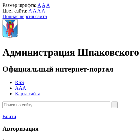
Размер шрифта:
A
A
A
Цвет сайта:
A
A
A
A
Полная версия сайта
Администрация Шпаковского 
Официальный интернет-портал
RSS
AAA
Карта сайта
Войти
Авторизация