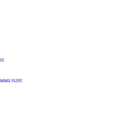
уг
ьных услуг