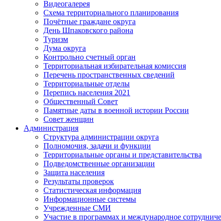
Видеогалерея
Схема территориального планирования
Почётные граждане округа
День Шпаковского района
Туризм
Дума округа
Контрольно счетный орган
Территориальная избирательная комиссия
Перечень пространственных сведений
Территориальные отделы
Перепись населения 2021
Общественный Совет
Памятные даты в военной истории России
Совет женщин
Администрация
Структура администрации округа
Полномочия, задачи и функции
Территориальные органы и представительства
Подведомственные организации
Защита населения
Результаты проверок
Статистическая информация
Информационные системы
Учрежденные СМИ
Участие в программах и международное сотруднич