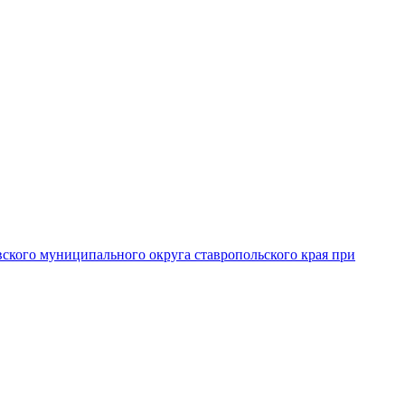
вского муниципального округа ставропольского края при