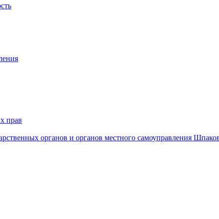
ость
ления
х прав
дарственных органов и органов местного самоуправления Шпако