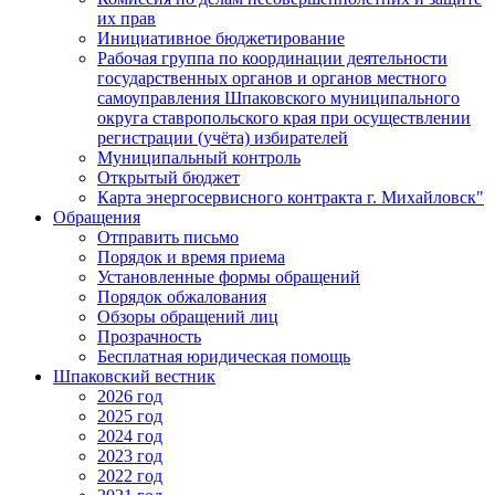
их прав
Инициативное бюджетирование
Рабочая группа по координации деятельности
государственных органов и органов местного
самоуправления Шпаковского муниципального
округа ставропольского края при осуществлении
регистрации (учёта) избирателей
Муниципальный контроль
Открытый бюджет
Карта энергосервисного контракта г. Михайловск"
Обращения
Отправить письмо
Порядок и время приема
Установленные формы обращений
Порядок обжалования
Обзоры обращений лиц
Прозрачность
Бесплатная юридическая помощь
Шпаковский вестник
2026 год
2025 год
2024 год
2023 год
2022 год