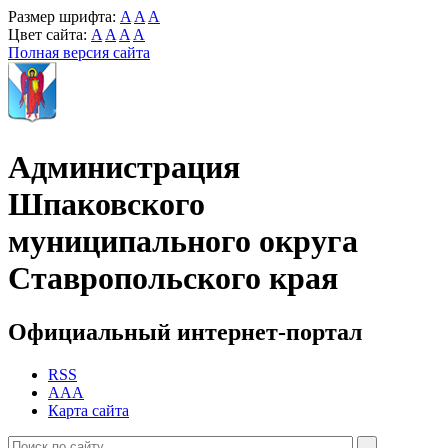
Размер шрифта:
A
A
A
Цвет сайта:
A
A
A
A
Полная версия сайта
Администрация
Шпаковского
муниципального округа
Ставропольского края
Официальный интернет-портал
RSS
AAA
Карта сайта