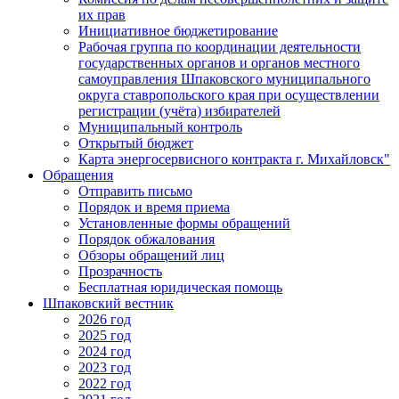
их прав
Инициативное бюджетирование
Рабочая группа по координации деятельности
государственных органов и органов местного
самоуправления Шпаковского муниципального
округа ставропольского края при осуществлении
регистрации (учёта) избирателей
Муниципальный контроль
Открытый бюджет
Карта энергосервисного контракта г. Михайловск"
Обращения
Отправить письмо
Порядок и время приема
Установленные формы обращений
Порядок обжалования
Обзоры обращений лиц
Прозрачность
Бесплатная юридическая помощь
Шпаковский вестник
2026 год
2025 год
2024 год
2023 год
2022 год