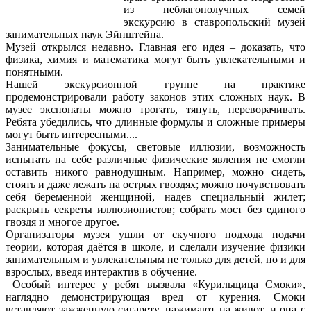
из неблагополучных семей
экскурсию в ставропольский музей
занимательных наук Эйнштейна.
Музей открылся недавно. Главная его идея – доказать, что
физика, химия и математика могут быть увлекательными и
понятными.
Нашей экскурсионной группе на практике
продемонстрировали работу законов этих сложных наук. В
музее экспонаты можно трогать, тянуть, переворачивать.
Ребята убедились, что длинные формулы и сложные примеры
могут быть интересными....
Занимательные фокусы, световые иллюзии, возможность
испытать на себе различные физические явления не смогли
оставить никого равнодушным. Например, можно сидеть,
стоять и даже лежать на острых гвоздях; можно почувствовать
себя беременной женщиной, надев специальный жилет;
раскрыть секреты иллюзионистов; собрать мост без единого
гвоздя и многое другое.
Организаторы музея ушли от скучного подхода подачи
теории, которая даётся в школе, и сделали изучение физики
занимательным и увлекательным не только для детей, но и для
взрослых, введя интерактив в обучение.
Особый интерес у ребят вызвала «Курильщица Смоки»,
наглядно демонстрирующая вред от курения. Смоки
вставляют зажженную сигарету, нажимают на живот, и она с