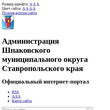
Размер шрифта:
A
A
A
Цвет сайта:
A
A
A
A
Полная версия сайта
Администрация
Шпаковского
муниципального округа
Ставропольского края
Официальный интернет-портал
RSS
AAA
Карта сайта