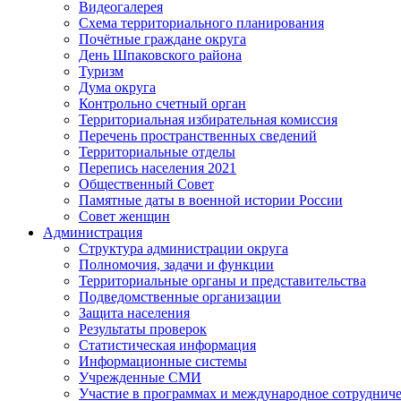
Видеогалерея
Схема территориального планирования
Почётные граждане округа
День Шпаковского района
Туризм
Дума округа
Контрольно счетный орган
Территориальная избирательная комиссия
Перечень пространственных сведений
Территориальные отделы
Перепись населения 2021
Общественный Совет
Памятные даты в военной истории России
Совет женщин
Администрация
Структура администрации округа
Полномочия, задачи и функции
Территориальные органы и представительства
Подведомственные организации
Защита населения
Результаты проверок
Статистическая информация
Информационные системы
Учрежденные СМИ
Участие в программах и международное сотруднич