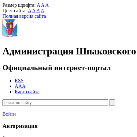
Размер шрифта:
A
A
A
Цвет сайта:
A
A
A
A
Полная версия сайта
Администрация Шпаковского 
Официальный интернет-портал
RSS
AAA
Карта сайта
Войти
Авторизация