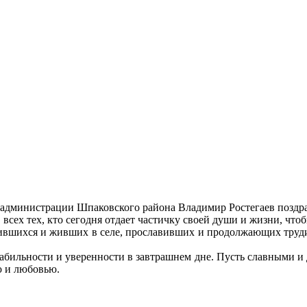
ва администрации Шпаковского района Владимир Ростегаев поздр
всех тех, кто сегодня отдает частичку своей души и жизни, что
дившихся и живших в селе, прославивших и продолжающих трудить
абильности и уверенности в завтрашнем дне. Пусть славными и д
ю и любовью.