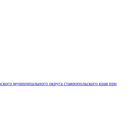
вского муниципального округа ставропольского края при