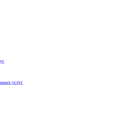
уг
ьных услуг