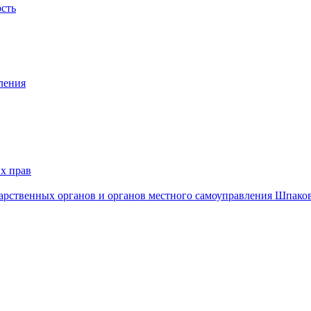
ость
ления
х прав
дарственных органов и органов местного самоуправления Шпако