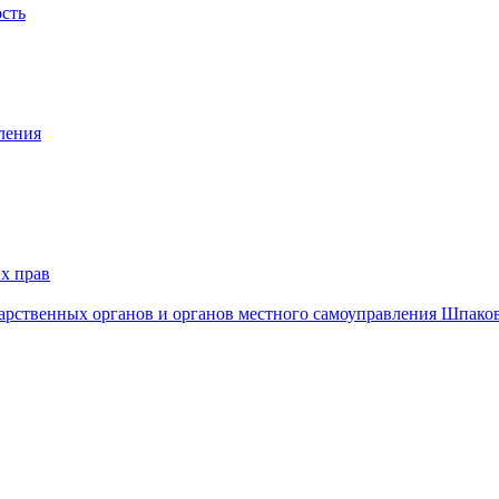
ость
ления
х прав
дарственных органов и органов местного самоуправления Шпако