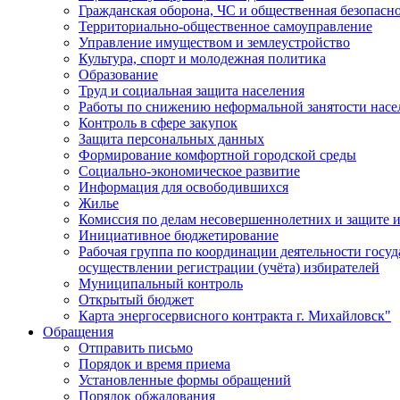
Гражданская оборона, ЧС и общественная безопасн
Территориально-общественное самоуправление
Управление имуществом и землеустройство
Культура, спорт и молодежная политика
Образование
Труд и социальная защита населения
Работы по снижению неформальной занятости насе
Контроль в сфере закупок
Защита персональных данных
Формирование комфортной городской среды
Социально-экономическое развитие
Информация для освободившихся
Жилье
Комиссия по делам несовершеннолетних и защите и
Инициативное бюджетирование
Рабочая группа по координации деятельности госу
осуществлении регистрации (учёта) избирателей
Муниципальный контроль
Открытый бюджет
Карта энергосервисного контракта г. Михайловск"
Обращения
Отправить письмо
Порядок и время приема
Установленные формы обращений
Порядок обжалования