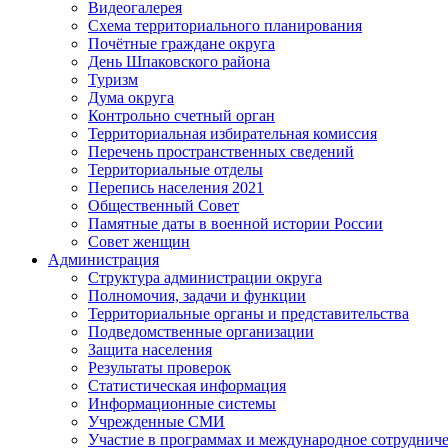
Видеогалерея
Схема территориального планирования
Почётные граждане округа
День Шпаковского района
Туризм
Дума округа
Контрольно счетный орган
Территориальная избирательная комиссия
Перечень пространственных сведений
Территориальные отделы
Перепись населения 2021
Общественный Совет
Памятные даты в военной истории России
Совет женщин
Администрация
Структура администрации округа
Полномочия, задачи и функции
Территориальные органы и представительства
Подведомственные организации
Защита населения
Результаты проверок
Статистическая информация
Информационные системы
Учрежденные СМИ
Участие в программах и международное сотруднич