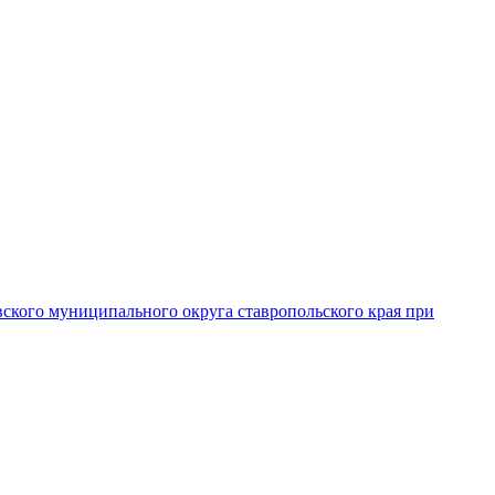
вского муниципального округа ставропольского края при