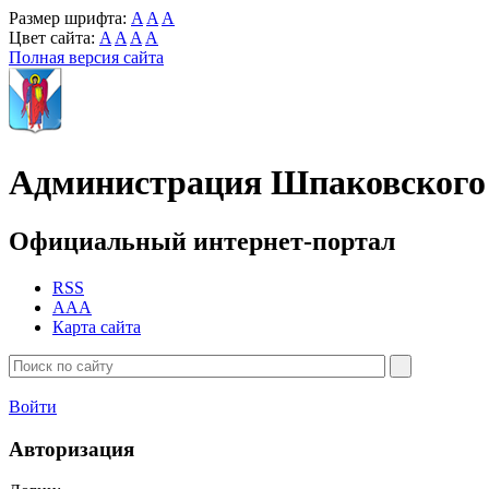
Размер шрифта:
A
A
A
Цвет сайта:
A
A
A
A
Полная версия сайта
Администрация Шпаковского 
Официальный интернет-портал
RSS
AAA
Карта сайта
Войти
Авторизация