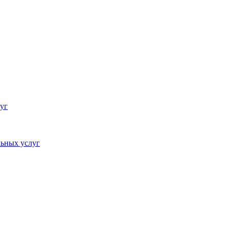
уг
ьных услуг