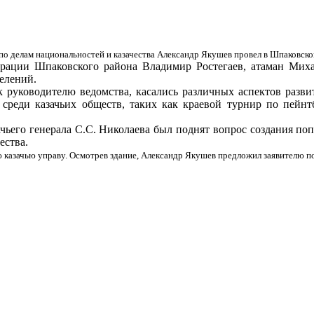
 по делам национальностей и казачества Александр Якушев провел в Шпаковск
трации Шпаковского района Владимир Ростегаев, атаман Миха
делений.
 руководителю ведомства, касались различных аспектов развит
среди казачьих обществ, таких как краевой турнир по пейнт
ьего генерала С.С. Николаева был поднят вопрос создания попе
ества.
казачью управу. Осмотрев здание, Александр Якушев предложил заявителю п