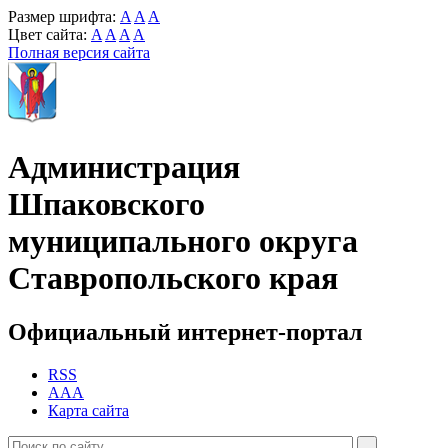
Размер шрифта:
A
A
A
Цвет сайта:
A
A
A
A
Полная версия сайта
Администрация
Шпаковского
муниципального округа
Ставропольского края
Официальный интернет-портал
RSS
AAA
Карта сайта