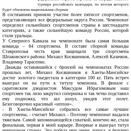
турнира российского календаря, по итогам которого
будет обновлена национальная сборная.
В состязаниях приняли участие более пятисот спортсменов,
представляющих все федеральные округа России. Чемпионат
определил сильнейших спортсменов страны в шестнадцати
категориях, а также сильнейшую команду России, которой
стали уральцы.
У Северного Кавказа на чемпионате была самая большая
команда – 84 спортсмена. В составе сборной команды
Ставрополья честь края защищали три спортсмена
Шпаковского района: Михаил Косяшников, Алексей Казачков,
Владимир Тарасенко.
Дважды остававшийся с бронзой на чемпионатах России
прошлых лет, Михаил Косяшников в Ханты-Мансийске
достиг золотого пьедестала в категории 100 кг. Пять встреч
выиграл он на пути к титулу чемпиона. В финале с
саратовским дзюдоистом Максудом Ибрагимовым наш
спортсмен так лихо закрутил соперника и так четко подставил
ему подножку, что зал ахнул, увидев этот полет.
Безоговорочно красивый «иппон».
- В Ханты-Мансийске собрались все самые лучшие
спортсмены, - считает Михаил. - Поэтому чемпионат выдался
тяжелым. Самой запоминающейся схваткой, конечно же, стала
финальная, первая в моей карьере. Впервые я выиграл титул
чемпионом страны. Эта победа мне очень дорога, я безумно