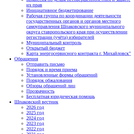
их прав
Инициативное бюджетирование
Рабочая группа по координации деятельности
государственных органов и органов местного
самоуправления Шпаковского муниципального
округа ставропольского края при осуществлении
регистрации (учёта) избирателей
Муниципальный контроль
Открытый бюджет
Карта энергосервисного контракта г. Михайловск"
Обращения
Отправить письмо
Порядок и время приема
Установленные формы обращений
Порядок обжалования
Обзоры обращений лиц
Прозрачность
Бесплатная юридическая помощь
Шпаковский вестник
2026 год
2025 год
2024 год
2023 год
2022 год