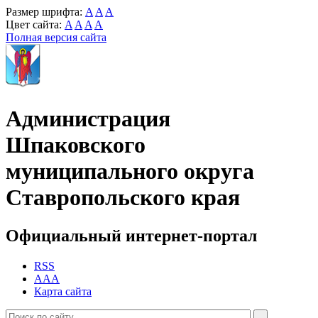
Размер шрифта:
A
A
A
Цвет сайта:
A
A
A
A
Полная версия сайта
Администрация
Шпаковского
муниципального округа
Ставропольского края
Официальный интернет-портал
RSS
AAA
Карта сайта