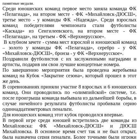
памятные медали.
Среди юношеских команд первое место заняла команда ФК
«Пелагиада», на втором месте - ФК «Михайловск-ДЮСШ»,
третье место - у команды ФК «Надежда». Среди взрослых
команд победителями чемпионата стали футболисты
«Каскада» из Сенгилеевского, на втором месте - ФК
«Пелагиада», на третьем - ФК «Верхнерусское».
В клубном зачете - сумма мест взрослой и юношеской команд
– золото у команды ФК «Пелагиада», серебро - у ФК
«Михайловск-ДЮСШ», бронза - у ФК «Верхнерусское».
Поздравили футболистов с их заслуженными наградами и
артисты, подарив им свои лучшие концертные номера.
По завершению мероприятия была проведена жеребьевка
команд на Кубок «Закрытие сезона», который прошел в этот
же день.
В соревнованиях приняли участие 8 взрослых и 6 юношеских
команд. Они проводились по «олимпийской» системе, т.е.
после проигрыша команда выбывала из дальнейшей борьбы, в
случае ничейного результата футболисты пробивали серию
одиннадцатиметровых пенальти.
Для юношеских команд этот кубок проводился впервые.
В первой игре среди юношей встретились две команды из
Михайловска: ФК «Михайловск-ДЮСШ» и ДЮСШ
Михайловска. В основное время счет так и не был открыт,
была назначена серия пенальти. Более точными были игроки