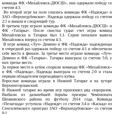
команды ФК «Михайловск-ДЮСШ», они одержали победу со
счетом 4:3.
Во второй игре на поле сошлись команды ФК «Надежда» и
ЗАО «Верхнедубовское». Надежда одержала победу со счетом
2:1 и вышла в следующий тур.
В третьем туре играли команды ФК «Михайловск-ДЮСШ» и
ФК «Татарка». После свистка судьи счет игры команд
Михайловска и Татарки был 1:1. Серия пенальти вывела
Михайловск вперед со счетом 4:3.
В игре команд «Луч» Демино и ФК «Надежда» надеждинцы
в очередной раз одержали победу со счетом 4:1 и обеспечили
себе место в финале. За третье место играли команды «Луч»
Демино и ФК «Татарка». Татарка выиграла со счетом 5:0, у
них третье место.
За первое место и кубок спорили команды ФК «Михайловск»
и ФК «Надежда», Надежда выиграла со счетом 2:0 и стала
первым обладателем переходящего кубка.
Взрослые команды играли в Нижней Татарке и на хуторе
Верхнеегорлыкский.
В Нижней татарке во время игр произошел ряд сюрпризов.
Выбыли из дальнейшей борьбы призеры Чемпионата
Шпаковского района по футболу 2014 года. Команда
«Пелагиада» уступила «Надежде» со счетом 3:4 и «Каскад» из
Сенгилеевского проиграл ЗАО «Верхнедубовское» со счетом
0:1.