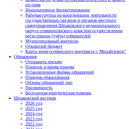
их прав
Инициативное бюджетирование
Рабочая группа по координации деятельности
государственных органов и органов местного
самоуправления Шпаковского муниципального
округа ставропольского края при осуществлении
регистрации (учёта) избирателей
Муниципальный контроль
Открытый бюджет
Карта энергосервисного контракта г. Михайловск"
Обращения
Отправить письмо
Порядок и время приема
Установленные формы обращений
Порядок обжалования
Обзоры обращений лиц
Прозрачность
Бесплатная юридическая помощь
Шпаковский вестник
2026 год
2025 год
2024 год
2023 год
2022 год