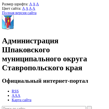
Размер шрифта:
A
A
A
Цвет сайта:
A
A
A
A
Полная версия сайта
Администрация
Шпаковского
муниципального округа
Ставропольского края
Официальный интернет-портал
RSS
AAA
Карта сайта