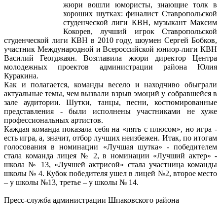
жюри вошли юмористы, знающие толк в
хороших шутках: финалист Ставропольской
студенческой лиги КВН, музыкант Максим
Кокорев, лучший игрок Ставропольской
студенческой лиги КВН в 2010 году, шоумен Сергей Бобков,
участник Международной и Всероссийской юниор-лиги КВН
Василий Геогджаян. Возглавила жюри директор Центра
молодежных проектов администрации района Юлия
Куракина.
Как и полагается, команды весело и находчиво обыграли
актуальные темы, чем вызвали взрыв эмоций у собравшейся в
зале аудитории. Шутки, танцы, песни, костюмированные
представления - были исполнены участниками не хуже
профессиональных артистов.
Каждая команда показала себя на «пять с плюсом», но игра -
есть игра, а, значит, отбор лучших неизбежен. Итак, по итогам
голосования в номинации «Лучшая шутка» - победителем
стала команда лицея № 2, в номинации «Лучший актер» -
школа № 13, «Лучшей актрисой» стала участница команды
школы № 4. Кубок победителя ушел в лицей №2, второе место
– у школы №13, третье – у школы № 14.
Пресс-служба администрации Шпаковского района