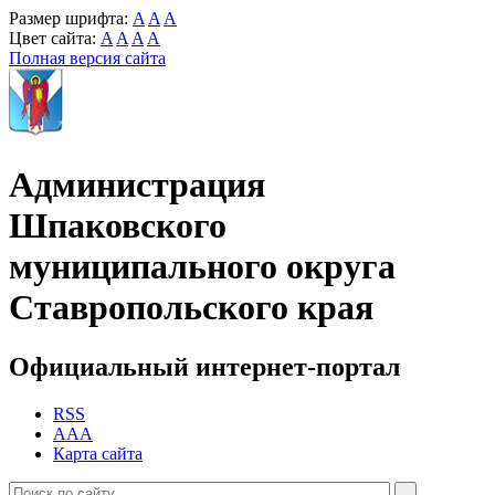
Размер шрифта:
A
A
A
Цвет сайта:
A
A
A
A
Полная версия сайта
Администрация
Шпаковского
муниципального округа
Ставропольского края
Официальный интернет-портал
RSS
AAA
Карта сайта