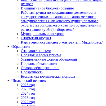
их прав
Инициативное бюджетирование
Рабочая группа по координации деятельности
государственных органов и органов местного
самоуправления Шпаковского муниципального
округа ставропольского края при осуществлении
регистрации (учёта) избирателей
Муниципальный контроль
Открытый бюджет
Карта энергосервисного контракта г. Михайловск"
Обращения
Отправить письмо
Порядок и время приема
Установленные формы обращений
Порядок обжалования
Обзоры обращений лиц
Прозрачность
Бесплатная юридическая помощь
Шпаковский вестник
2026 год
2025 год
2024 год
2023 год
2022 год