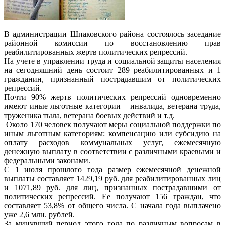
В администрации Шпаковского района состоялось заседание
районной комиссии по восстановлению прав
реабилитированных жертв политических репрессий.
На учете в управлении труда и социальной защиты населения
на сегодняшний день состоит 289 реабилитированных и 1
гражданин, признанный пострадавшим от политических
репрессий.
Почти 90% жертв политических репрессий одновременно
имеют иные льготные категории – инвалида, ветерана труда,
труженика тыла, ветерана боевых действий и т.д.
Около 170 человек получают меры социальной поддержки по
иным льготным категориям: компенсацию или субсидию на
оплату расходов коммунальных услуг, ежемесячную
денежную выплату в соответствии с различными краевыми и
федеральными законами.
С 1 июля прошлого года размер ежемесячной денежной
выплаты составляет 1429,19 руб. для реабилитированных лиц
и 1071,89 руб. для лиц, признанных пострадавшими от
политических репрессий. Ее получают 156 граждан, что
составляет 53,8% от общего числа. С начала года выплачено
уже 2,6 млн. рублей.
За минувший период этого года по различным вопросам в