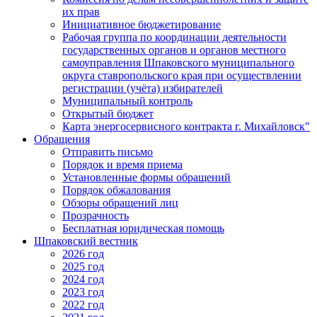
их прав
Инициативное бюджетирование
Рабочая группа по координации деятельности
государственных органов и органов местного
самоуправления Шпаковского муниципального
округа ставропольского края при осуществлении
регистрации (учёта) избирателей
Муниципальный контроль
Открытый бюджет
Карта энергосервисного контракта г. Михайловск"
Обращения
Отправить письмо
Порядок и время приема
Установленные формы обращений
Порядок обжалования
Обзоры обращений лиц
Прозрачность
Бесплатная юридическая помощь
Шпаковский вестник
2026 год
2025 год
2024 год
2023 год
2022 год