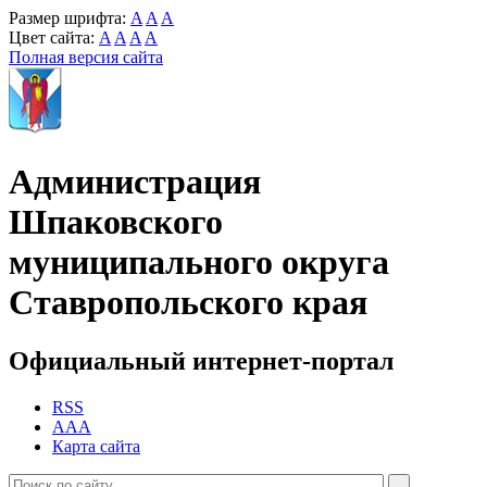
Размер шрифта:
A
A
A
Цвет сайта:
A
A
A
A
Полная версия сайта
Администрация
Шпаковского
муниципального округа
Ставропольского края
Официальный интернет-портал
RSS
AAA
Карта сайта