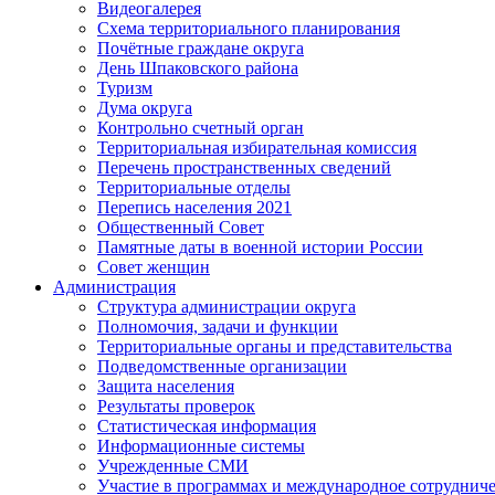
Видеогалерея
Схема территориального планирования
Почётные граждане округа
День Шпаковского района
Туризм
Дума округа
Контрольно счетный орган
Территориальная избирательная комиссия
Перечень пространственных сведений
Территориальные отделы
Перепись населения 2021
Общественный Совет
Памятные даты в военной истории России
Совет женщин
Администрация
Структура администрации округа
Полномочия, задачи и функции
Территориальные органы и представительства
Подведомственные организации
Защита населения
Результаты проверок
Статистическая информация
Информационные системы
Учрежденные СМИ
Участие в программах и международное сотруднич