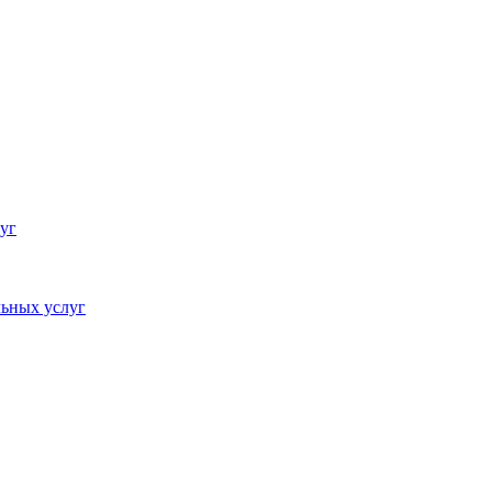
уг
ьных услуг