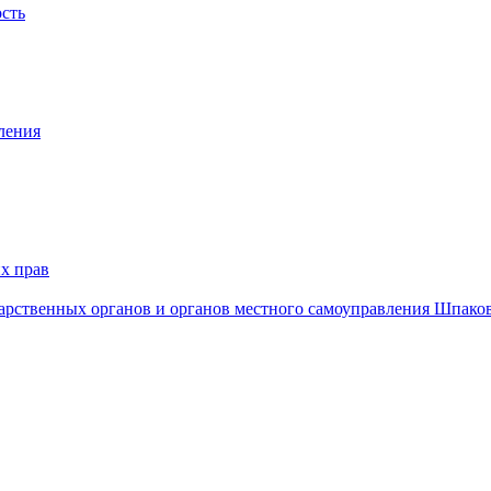
ость
ления
х прав
дарственных органов и органов местного самоуправления Шпако