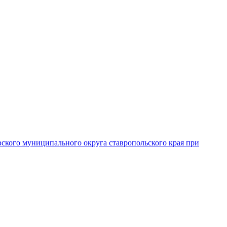
вского муниципального округа ставропольского края при