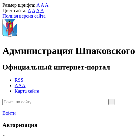
Размер шрифта:
A
A
A
Цвет сайта:
A
A
A
A
Полная версия сайта
Администрация Шпаковского 
Официальный интернет-портал
RSS
AAA
Карта сайта
Войти
Авторизация