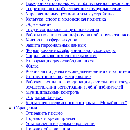
Гражданская оборона, ЧС и общественная безопасн
Территориально-общественное самоуправление
Управление имуществом и землеустройство
Культура, спорт и молодежная политика
Образование
Труд и социальная защита населения
Работы по снижению неформальной занятости насе
Контроль в сфере закупок
Защита персональных данных
Формирование комфортной городской среды
Социально-экономическое развитие
Информация для освободившихся
Жилье
Комиссия по делам несовершеннолетних и защите и
Инициативное бюджетирование
Рабочая группа по координации деятельности госу
осуществлении регистрации (учёта) избирателей
Муниципальный контроль
Открытый бюджет
Карта энергосервисного контракта г. Михайловск"
Обращения
Отправить письмо
Порядок и время приема
Установленные формы обращений
Порядок обжалования