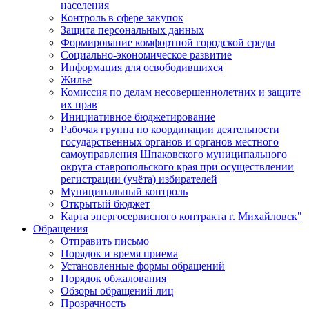
населения
Контроль в сфере закупок
Защита персональных данных
Формирование комфортной городской среды
Социально-экономическое развитие
Информация для освободившихся
Жилье
Комиссия по делам несовершеннолетних и защите
их прав
Инициативное бюджетирование
Рабочая группа по координации деятельности
государственных органов и органов местного
самоуправления Шпаковского муниципального
округа ставропольского края при осуществлении
регистрации (учёта) избирателей
Муниципальный контроль
Открытый бюджет
Карта энергосервисного контракта г. Михайловск"
Обращения
Отправить письмо
Порядок и время приема
Установленные формы обращений
Порядок обжалования
Обзоры обращений лиц
Прозрачность