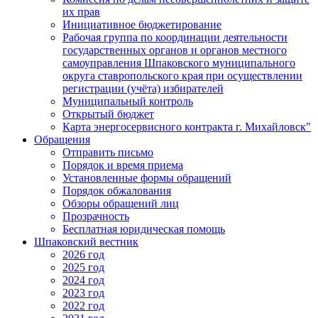
их прав
Инициативное бюджетирование
Рабочая группа по координации деятельности
государственных органов и органов местного
самоуправления Шпаковского муниципального
округа ставропольского края при осуществлении
регистрации (учёта) избирателей
Муниципальный контроль
Открытый бюджет
Карта энергосервисного контракта г. Михайловск"
Обращения
Отправить письмо
Порядок и время приема
Установленные формы обращений
Порядок обжалования
Обзоры обращений лиц
Прозрачность
Бесплатная юридическая помощь
Шпаковский вестник
2026 год
2025 год
2024 год
2023 год
2022 год