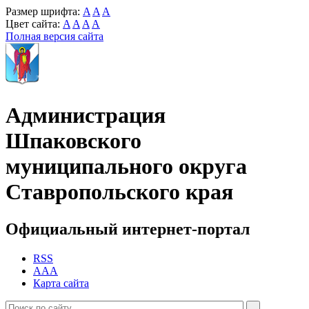
Размер шрифта:
A
A
A
Цвет сайта:
A
A
A
A
Полная версия сайта
Администрация
Шпаковского
муниципального округа
Ставропольского края
Официальный интернет-портал
RSS
AAA
Карта сайта