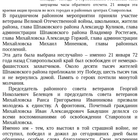
запущены часы обратного отсчета. 21 января эта
краевая акция прошла во всех городах и районных центрах Ставрополья.
В праздничном районном мероприятии приняли участие
ветераны Великой Отечественной войны, школьники, жители
района, глава Шпаковского района Александр Куликов, глава
администрации Шпаковского района Владимир Ростегаев,
глава Михайловска Александр Горжий, глава администрации
Михайловска Михаил Миненков, главы районных
поселений.
Эта дата была выбрана неслучайно – именно 21 января 72
года назад Ставропольский край был освобожден от немецко-
фашистских захватчиков. Около десяти тысяч жителей
Шпаковского района приближали эту Победу, шесть тысяч так
и не вернулись домой. Память о героях почтили минутой
молчания.
Председатель районного совета ветеранов Георгий
Николаевич Белевцев и председатель совета ветеранов
Михайловска Раиса Григорьевна Иванникова призвали
молодежь к единству. А фронтовик, Почетный гражданин
Михайловска Иван Александрович Бакаушин делился со
всеми воспоминаниями об освобождении Ставрополя и
Михайловска.
Именно им - тем, кто выстоял в той страшной войне, не
отступил, победил и дожил до сегодняшних дней были
обращены особые слова благодарности. Свои искренние