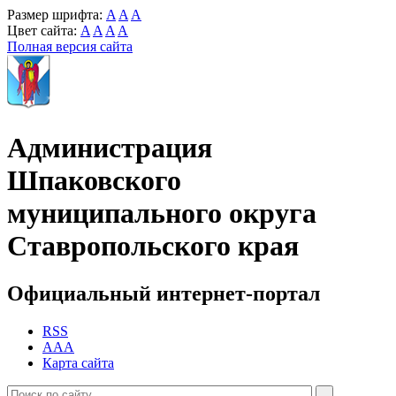
Размер шрифта:
A
A
A
Цвет сайта:
A
A
A
A
Полная версия сайта
Администрация
Шпаковского
муниципального округа
Ставропольского края
Официальный интернет-портал
RSS
AAA
Карта сайта