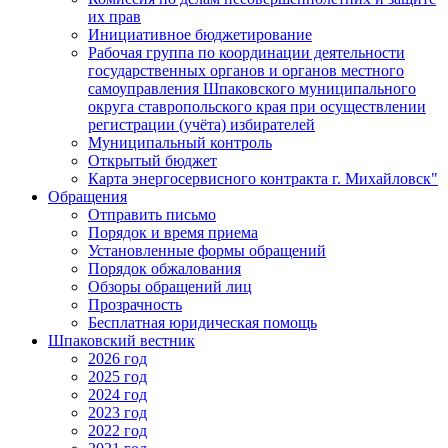
их прав
Инициативное бюджетирование
Рабочая группа по координации деятельности
государственных органов и органов местного
самоуправления Шпаковского муниципального
округа ставропольского края при осуществлении
регистрации (учёта) избирателей
Муниципальный контроль
Открытый бюджет
Карта энергосервисного контракта г. Михайловск"
Обращения
Отправить письмо
Порядок и время приема
Установленные формы обращений
Порядок обжалования
Обзоры обращений лиц
Прозрачность
Бесплатная юридическая помощь
Шпаковский вестник
2026 год
2025 год
2024 год
2023 год
2022 год