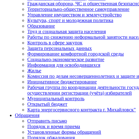
Гражданская оборона, ЧС и общественная безопасн
Территориально-общественное самоуправление
Управление имуществом и землеустройство
Культура, спорт и молодежная политика
Образование
Труд и социальная защита населения
Работы по снижению неформальной занятости насе
Контроль в сфере закупок
Защита персональных данных
Формирование комфортной городской среды
Социально-экономическое развитие
Информация для освободившихся
Жилье
Комиссия по делам несовершеннолетних и защите и
Инициативное бюджетирование
Рабочая группа по координации деятельности госу
осуществлении регистрации (учёта) избирателей
Муниципальный контроль
Открытый бюджет
Карта энергосервисного контракта г. Михайловск"
Обращения
Отправить письмо
Порядок и время приема
Установленные формы обращений
Порядок обжалования