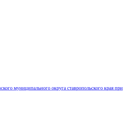
вского муниципального округа ставропольского края при