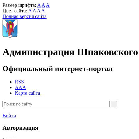
Размер шрифта:
A
A
A
Цвет сайта:
A
A
A
A
Полная версия сайта
Администрация Шпаковского 
Официальный интернет-портал
RSS
AAA
Карта сайта
Войти
Авторизация