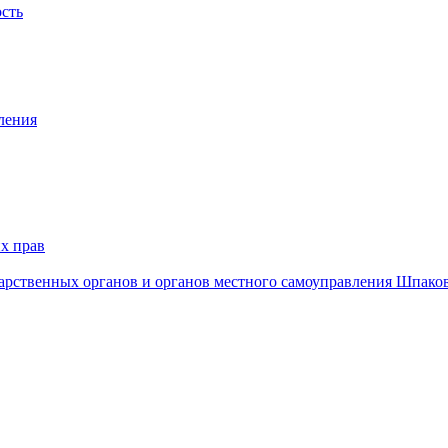
ость
ления
х прав
дарственных органов и органов местного самоуправления Шпако