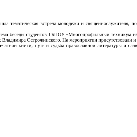
шла тематическая встреча молодежи и священнослужителя, п
 тема беседы студентов ГБПОУ «Многопрофильный техникум им
х Владимира Острожинского. На мероприятии присутствовали и
чатной книги, путь и судьба православной литературы и славн