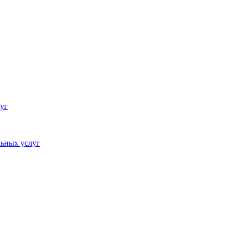
уг
ьных услуг