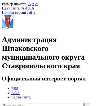
Размер шрифта:
A
A
A
Цвет сайта:
A
A
A
A
Полная версия сайта
Администрация
Шпаковского
муниципального округа
Ставропольского края
Официальный интернет-портал
RSS
AAA
Карта сайта