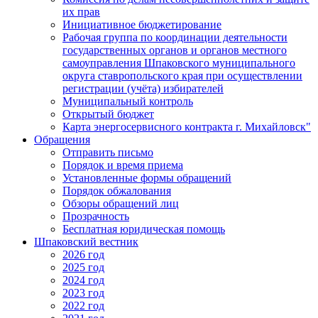
их прав
Инициативное бюджетирование
Рабочая группа по координации деятельности
государственных органов и органов местного
самоуправления Шпаковского муниципального
округа ставропольского края при осуществлении
регистрации (учёта) избирателей
Муниципальный контроль
Открытый бюджет
Карта энергосервисного контракта г. Михайловск"
Обращения
Отправить письмо
Порядок и время приема
Установленные формы обращений
Порядок обжалования
Обзоры обращений лиц
Прозрачность
Бесплатная юридическая помощь
Шпаковский вестник
2026 год
2025 год
2024 год
2023 год
2022 год