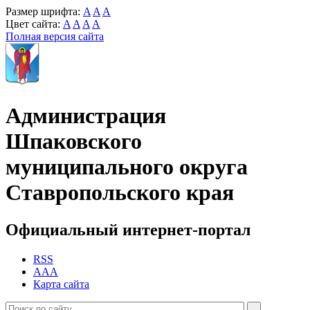
Размер шрифта:
A
A
A
Цвет сайта:
A
A
A
A
Полная версия сайта
Администрация
Шпаковского
муниципального округа
Ставропольского края
Официальный интернет-портал
RSS
AAA
Карта сайта