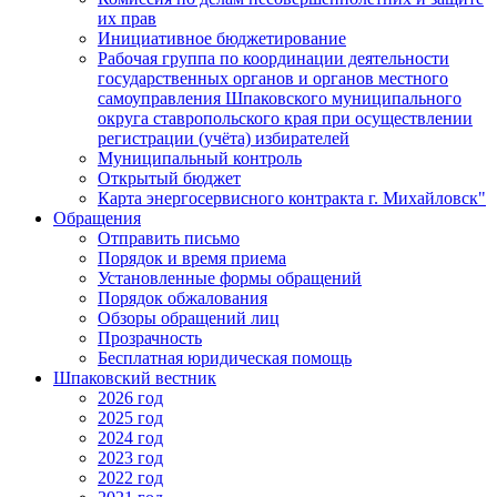
их прав
Инициативное бюджетирование
Рабочая группа по координации деятельности
государственных органов и органов местного
самоуправления Шпаковского муниципального
округа ставропольского края при осуществлении
регистрации (учёта) избирателей
Муниципальный контроль
Открытый бюджет
Карта энергосервисного контракта г. Михайловск"
Обращения
Отправить письмо
Порядок и время приема
Установленные формы обращений
Порядок обжалования
Обзоры обращений лиц
Прозрачность
Бесплатная юридическая помощь
Шпаковский вестник
2026 год
2025 год
2024 год
2023 год
2022 год