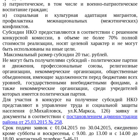
з) патриотическое, в том числе и военно-патриотическое
воспитание граждан;
и) социальная и культурная адаптация мигрантов,
профилактика межнациональных (межэтнических)
конфликтов.
Субсидии НКО предоставляются в соответствии с решением
конкурс​ной комиссии, в объеме не более 70% полной
стоимости реализации, носят целевой характер и не могут
быть использованы на иные цели.
Максимальный размер субсидии 20 тыс. рублей.
Не могут быть получателями субсидий
- политические партии
и движения, профессиональные союзы, религиозные
организации, некоммерческие организации, общественные
объединения, имеющие задолженности перед бюджетами всех
уровней, государственными внебюджетными фондами, а
также некоммерческие организации, среди учредителей
которых имеется политическая партия.
Для участия в конкурсе на получение субсидий НКО
представляют в управление труда и социальной защиты
населения (г.Михайловск, ул.К.Маркса, 126) заявку и
документы в соответствии с
постановлением администрации
района от 25.03.2015 № 258
.
Срок подачи заявок с 01.04.2015 по 30.04.2015, ежедневно
кроме субботы и воскресенья, с 9.00. до 13.00 и с 14.00 до
18.00, контактный телефон: 5-46-11.