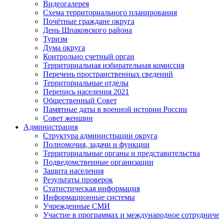
Видеогалерея
Схема территориального планирования
Почётные граждане округа
День Шпаковского района
Туризм
Дума округа
Контрольно счетный орган
Территориальная избирательная комиссия
Перечень пространственных сведений
Территориальные отделы
Перепись населения 2021
Общественный Совет
Памятные даты в военной истории России
Совет женщин
Администрация
Структура администрации округа
Полномочия, задачи и функции
Территориальные органы и представительства
Подведомственные организации
Защита населения
Результаты проверок
Статистическая информация
Информационные системы
Учрежденные СМИ
Участие в программах и международное сотруднич