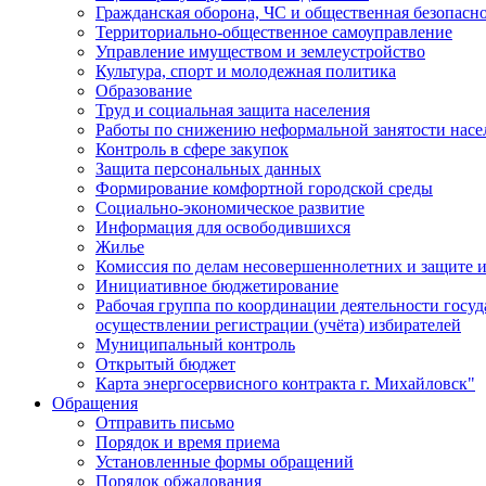
Гражданская оборона, ЧС и общественная безопасн
Территориально-общественное самоуправление
Управление имуществом и землеустройство
Культура, спорт и молодежная политика
Образование
Труд и социальная защита населения
Работы по снижению неформальной занятости насе
Контроль в сфере закупок
Защита персональных данных
Формирование комфортной городской среды
Социально-экономическое развитие
Информация для освободившихся
Жилье
Комиссия по делам несовершеннолетних и защите и
Инициативное бюджетирование
Рабочая группа по координации деятельности госу
осуществлении регистрации (учёта) избирателей
Муниципальный контроль
Открытый бюджет
Карта энергосервисного контракта г. Михайловск"
Обращения
Отправить письмо
Порядок и время приема
Установленные формы обращений
Порядок обжалования