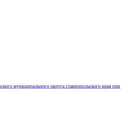
вского муниципального округа ставропольского края при