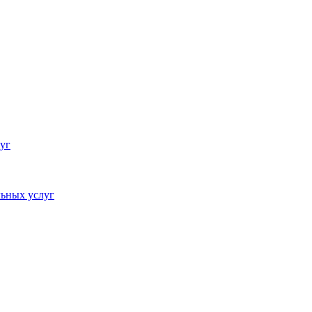
уг
ьных услуг