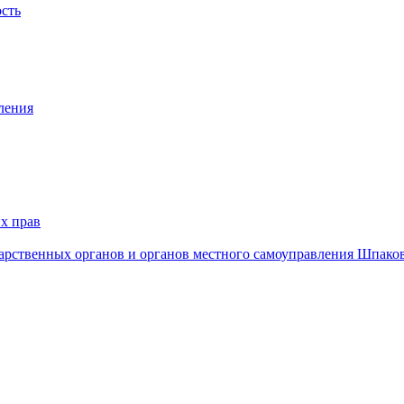
ость
ления
х прав
дарственных органов и органов местного самоуправления Шпако