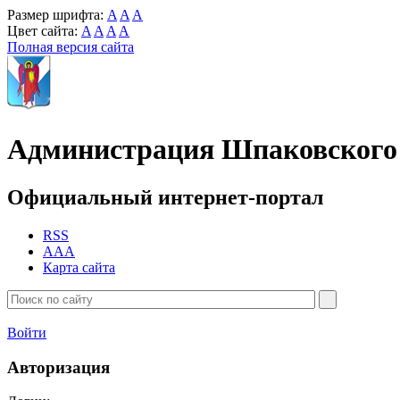
Размер шрифта:
A
A
A
Цвет сайта:
A
A
A
A
Полная версия сайта
Администрация Шпаковского 
Официальный интернет-портал
RSS
AAA
Карта сайта
Войти
Авторизация